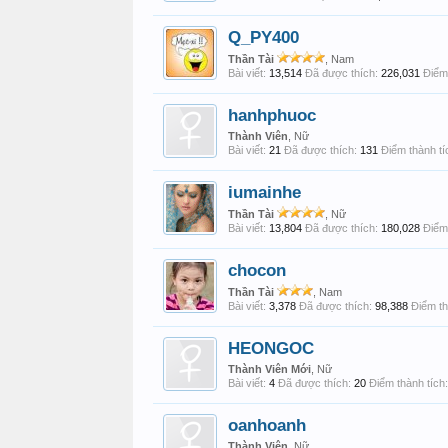
Q_PY400
Thần Tài
, Nam
Bài viết:
13,514
Đã được thích:
226,031
Điểm 
hanhphuoc
Thành Viên
, Nữ
Bài viết:
21
Đã được thích:
131
Điểm thành tí
iumainhe
Thần Tài
, Nữ
Bài viết:
13,804
Đã được thích:
180,028
Điểm 
chocon
Thần Tài
, Nam
Bài viết:
3,378
Đã được thích:
98,388
Điểm th
HEONGOC
Thành Viên Mới
, Nữ
Bài viết:
4
Đã được thích:
20
Điểm thành tích:
oanhoanh
Thành Viên
, Nữ