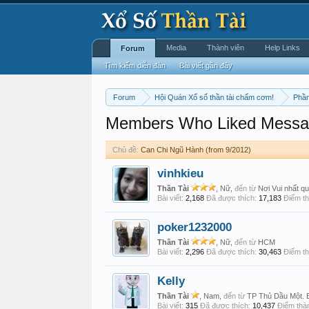
Media
Thành viên
Help Links
Forum
Tìm kiếm diễn đàn
Bài viết gần đây
Forum
Hội Quán Xổ số thần tài chấm cơm!
Phần
Members Who Liked Messa
Chủ đề:
Can Chi Ngũ Hành (from 9/2012)
vinhkieu
Thần Tài
, Nữ,
đến từ
Nơi Vui nhất qu
Bài viết:
2,168
Đã được thích:
17,183
Điểm th
poker1232000
Thần Tài
, Nữ,
đến từ
HCM
Bài viết:
2,296
Đã được thích:
30,463
Điểm th
Kelly
Thần Tài
, Nam,
đến từ
TP Thủ Dầu Một. 
Bài viết:
315
Đã được thích:
10,437
Điểm thàn