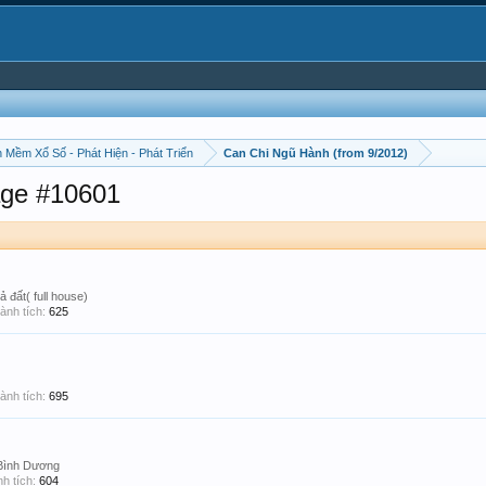
 Mềm Xổ Số - Phát Hiện - Phát Triển
Can Chi Ngũ Hành (from 9/2012)
ge #10601
ả đất( full house)
ành tích:
625
ành tích:
695
Bình Dương
h tích:
604