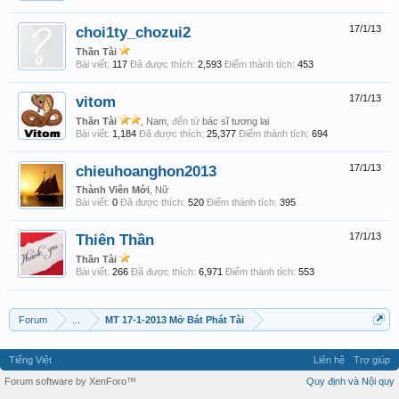
choi1ty_chozui2
17/1/13
Thần Tài
Bài viết:
117
Đã được thích:
2,593
Điểm thành tích:
453
vitom
17/1/13
Thần Tài
, Nam,
đến từ
bác sĩ tương lai
Bài viết:
1,184
Đã được thích:
25,377
Điểm thành tích:
694
chieuhoanghon2013
17/1/13
Thành Viên Mới
, Nữ
Bài viết:
0
Đã được thích:
520
Điểm thành tích:
395
Thiên Thần
17/1/13
Thần Tài
Bài viết:
266
Đã được thích:
6,971
Điểm thành tích:
553
Forum
...
MT 17-1-2013 Mở Bát Phát Tài
Tiếng Việt
Liên hệ
Trợ giúp
Forum software by XenForo™
Quy định và Nội quy