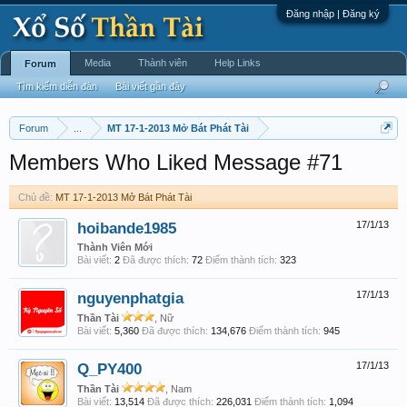
Đăng nhập | Đăng ký
Media
Thành viên
Help Links
Forum
Tìm kiếm diễn đàn
Bài viết gần đây
Forum
...
MT 17-1-2013 Mở Bát Phát Tài
Members Who Liked Message #71
Chủ đề:
MT 17-1-2013 Mở Bát Phát Tài
hoibande1985
17/1/13
Thành Viên Mới
Bài viết:
2
Đã được thích:
72
Điểm thành tích:
323
nguyenphatgia
17/1/13
Thần Tài
, Nữ
Bài viết:
5,360
Đã được thích:
134,676
Điểm thành tích:
945
Q_PY400
17/1/13
Thần Tài
, Nam
Bài viết:
13,514
Đã được thích:
226,031
Điểm thành tích:
1,094