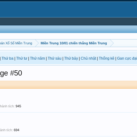
án Xổ Số Miền Trung
Miền Trung 10/01 chiến thắng Miền Trung
|
Thứ ba
|
Thứ tư
|
Thứ năm
|
Thứ sáu
|
Thứ bảy
|
Chủ nhật
|
Thống kê
|
Gan cực đạ
ge #50
hành tích:
945
ành tích:
694