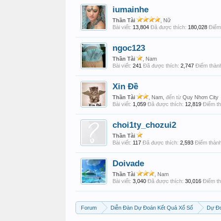
iumainhe
Thần Tài
, Nữ
Bài viết:
13,804
Đã được thích:
180,028
Điểm 
ngoc123
Thần Tài
, Nam
Bài viết:
241
Đã được thích:
2,747
Điểm thành
Xin Đề
Thần Tài
, Nam,
đến từ
Quy Nhơn City
Bài viết:
1,059
Đã được thích:
12,819
Điểm th
choi1ty_chozui2
Thần Tài
Bài viết:
117
Đã được thích:
2,593
Điểm thành
Doivade
Thần Tài
, Nam
Bài viết:
3,040
Đã được thích:
30,016
Điểm th
Forum
Diễn Đàn Dự Đoán Kết Quả Xổ Số
Dự Đo