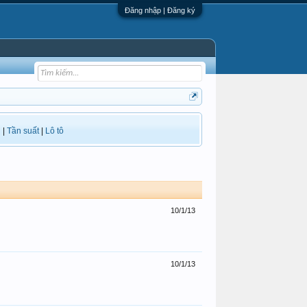
Đăng nhập | Đăng ký
i
|
Tần suất
|
Lô tô
10/1/13
10/1/13