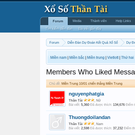
Media
Thành viên
Help Links
Forum
Tìm kiếm diễn đàn
Bài viết gần đây
Forum
Diễn Đàn Dự Đoán Kết Quả Xổ Số
Dự Đo
Miền nam
|
Miền bắc
|
Miền trung
|
Vietlott
|
Thứ hai
Members Who Liked Messa
Chủ đề:
Miền Trung 10/01 chiến thắng Miền Trung
nguyenphatgia
Thần Tài
, Nữ
Bài viết:
5,360
Đã được thích:
134,676
Điểm t
Thuongdoilandan
Thần Tài
, Nam
Bài viết:
2,598
Đã được thích:
37,232
Điểm th