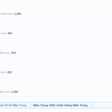
thành tích:
1,295
 tích:
454
ành tích:
624
 tích:
453
ành tích:
1,094
án Xổ Số Miền Trung
Miền Trung 10/01 chiến thắng Miền Trung