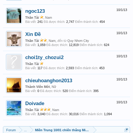
ngoc123
10/1/13
Thần Tài
, Nam
Bài viết:
241
Đã được thích:
2,747
Điểm thành tích:
454
Xin Đề
10/1/13
Thần Tài
, Nam,
đến từ
Quy Nhơn City
Bài viết:
1,059
Đã được thích:
12,819
Điểm thành tích:
624
choi1ty_chozui2
10/1/13
Thần Tài
Bài viết:
117
Đã được thích:
2,593
Điểm thành tích:
453
chieuhoanghon2013
10/1/13
Thành Viên Mới
, Nữ
Bài viết:
0
Đã được thích:
520
Điểm thành tích:
395
Doivade
10/1/13
Thần Tài
, Nam
Bài viết:
3,040
Đã được thích:
30,016
Điểm thành tích:
1,094
Forum
...
Miền Trung 10/01 chiến thắng Miền Trung