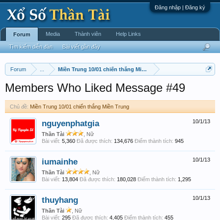
Đăng nhập | Đăng ký
Media
Thành viên
Help Links
Forum
Tìm kiếm diễn đàn
Bài viết gần đây
Forum
...
Miền Trung 10/01 chiến thắng Miền Trung
Members Who Liked Message #49
Chủ đề:
Miền Trung 10/01 chiến thắng Miền Trung
nguyenphatgia
10/1/13
Thần Tài
, Nữ
Bài viết:
5,360
Đã được thích:
134,676
Điểm thành tích:
945
iumainhe
10/1/13
Thần Tài
, Nữ
Bài viết:
13,804
Đã được thích:
180,028
Điểm thành tích:
1,295
thuyhang
10/1/13
Thần Tài
, Nữ
Bài viết:
295
Đã được thích:
4,405
Điểm thành tích:
455