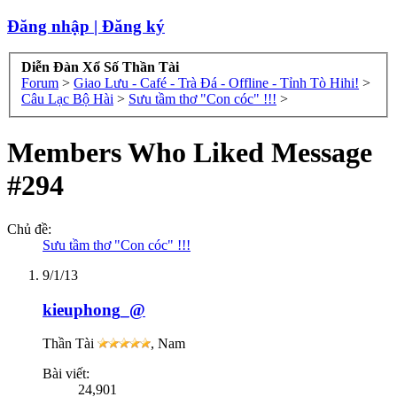
Đăng nhập | Đăng ký
Diễn Đàn Xổ Số Thần Tài
Forum
>
Giao Lưu - Café - Trà Đá - Offline - Tỉnh Tò Hihi!
>
Câu Lạc Bộ Hài
>
Sưu tầm thơ "Con cóc" !!!
>
Members Who Liked Message
#294
Chủ đề:
Sưu tầm thơ "Con cóc" !!!
9/1/13
kieuphong_@
Thần Tài
, Nam
Bài viết:
24,901