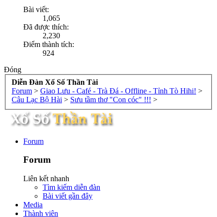
Bài viết:
1,065
Đã được thích:
2,230
Điểm thành tích:
924
Đóng
Diễn Đàn Xổ Số Thần Tài
Forum
>
Giao Lưu - Café - Trà Đá - Offline - Tỉnh Tò Hihi!
>
Câu Lạc Bộ Hài
>
Sưu tầm thơ "Con cóc" !!!
>
Forum
Forum
Liên kết nhanh
Tìm kiếm diễn đàn
Bài viết gần đây
Media
Thành viên