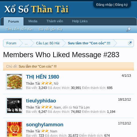
Đăng nhập | Đăng ký
Media
Thành viên
Help Links
Forum
Tìm kiếm diễn đàn
Bài viết gần đây
Forum
...
Câu Lạc Bộ Hài
Sưu tầm thơ "Con cóc" !!!
Members Who Liked Message #283
Chủ đề:
Sưu tầm thơ "Con cóc" !!!
THỊ HẾN 1980
4/1/13
Thần Tài
, Nữ
Bài viết:
3,243
Đã được thích:
30,991
Điểm thành tích:
695
tieulyphidao
18/12/12
Thần Tài
, Nam,
đến từ
Núi Tà Lơn
Bài viết:
6,247
Đã được thích:
74,892
Điểm thành tích:
1,194
songhylammon
17/12/12
Thần Tài
, Nam
Bài viết:
723
Đã được thích:
31,672
Điểm thành tích:
674