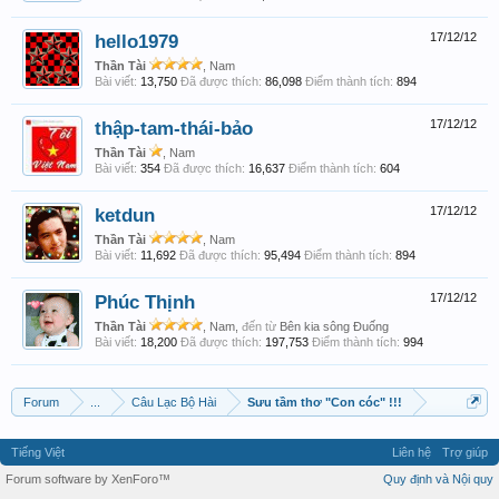
hello1979
17/12/12
Thần Tài
, Nam
Bài viết:
13,750
Đã được thích:
86,098
Điểm thành tích:
894
thập-tam-thái-bảo
17/12/12
Thần Tài
, Nam
Bài viết:
354
Đã được thích:
16,637
Điểm thành tích:
604
ketdun
17/12/12
Thần Tài
, Nam
Bài viết:
11,692
Đã được thích:
95,494
Điểm thành tích:
894
Phúc Thịnh
17/12/12
Thần Tài
, Nam,
đến từ
Bên kia sông Đuống
Bài viết:
18,200
Đã được thích:
197,753
Điểm thành tích:
994
Forum
...
Câu Lạc Bộ Hài
Sưu tầm thơ "Con cóc" !!!
Tiếng Việt
Liên hệ
Trợ giúp
Forum software by XenForo™
Quy định và Nội quy