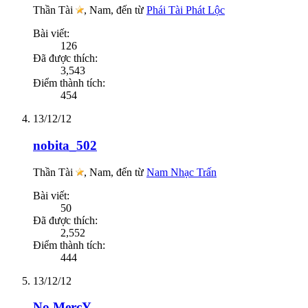
Thần Tài
, Nam,
đến từ
Phái Tài Phát Lộc
Bài viết:
126
Đã được thích:
3,543
Điểm thành tích:
454
13/12/12
nobita_502
Thần Tài
, Nam,
đến từ
Nam Nhạc Trấn
Bài viết:
50
Đã được thích:
2,552
Điểm thành tích:
444
13/12/12
No MercY