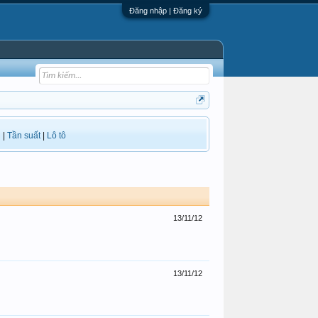
Đăng nhập | Đăng ký
i
|
Tần suất
|
Lô tô
13/11/12
13/11/12