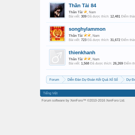
Thần Tài 84
Thần Tài
, Nam
Bài viết:
309
Đã được thích:
12,481
Điểm thàn
songhylammon
Thần Tài
, Nam
Bài viết:
723
Đã được thích:
31,672
Điểm thàn
thienkhanh
Thần Tài
, Nam
Bài viết:
1,568
Đã được thích:
26,269
Điểm th
Forum
Diễn Đàn Dự Đoán Kết Quả Xổ Số
Dự Đo
Tiếng Việt
Forum software by XenForo™
©2010-2016 XenForo Ltd.