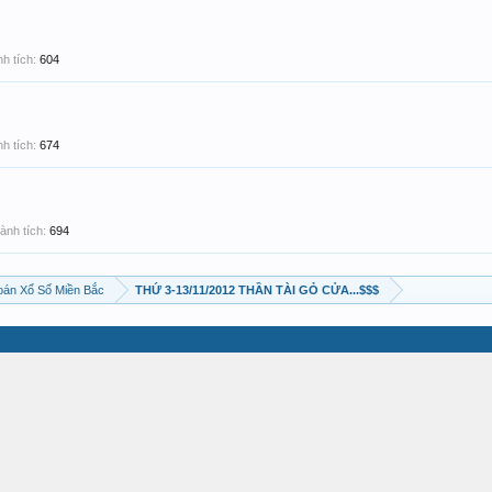
h tích:
604
h tích:
674
ành tích:
694
án Xổ Số Miền Bắc
THỨ 3-13/11/2012 THẦN TÀI GỎ CỬA...$$$