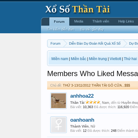
Media
Thành viên
Help Links
Forum
Tìm kiếm diễn đàn
Bài viết gần đây
Forum
Diễn Đàn Dự Đoán Kết Quả Xổ Số
Dự Đo
Miền nam
|
Miền bắc
|
Miền trung
|
Vietlott
|
Thứ hai
Members Who Liked Messa
Chủ đề:
THỨ 3-13/11/2012 THẦN TÀI GỎ CỬA...$$$
anhhoa22
Thần Tài
, Nam,
đến từ
Huyền thoạ
Bài viết:
10,363
Đã được thích:
116,920
Điểm 
oanhoanh
Thành Viên
, Nữ
Bài viết:
12
Đã được thích:
248
Điểm thành tí