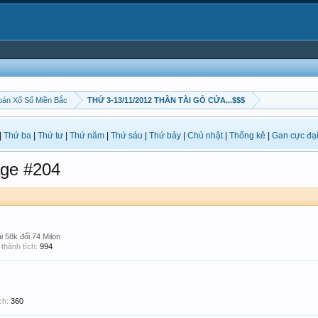
án Xổ Số Miền Bắc
THỨ 3-13/11/2012 THẦN TÀI GỎ CỬA...$$$
|
Thứ ba
|
Thứ tư
|
Thứ năm
|
Thứ sáu
|
Thứ bảy
|
Chủ nhật
|
Thống kê
|
Gan cực đạ
ge #204
i 58k đổi 74 Milon
thành tích:
994
ch:
360