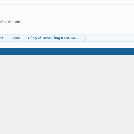
hành tích:
894
hi!
Spam
Cùng xả Tress Cùng 8 Thả Ga......