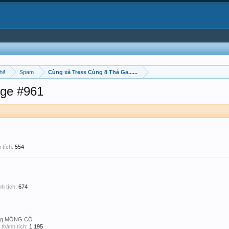
hi!
Spam
Cùng xả Tress Cùng 8 Thả Ga......
ge #961
 tích:
554
h tích:
674
ng MÔNG CỔ
thành tích:
1,195