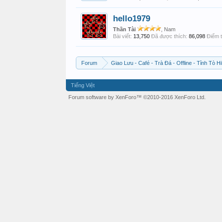
hello1979
Thần Tài
, Nam
Bài viết:
13,750
Đã được thích:
86,098
Điểm t
Forum
Giao Lưu - Café - Trà Đá - Offline - Tỉnh Tò Hi
Tiếng Việt
Forum software by XenForo™
©2010-2016 XenForo Ltd.