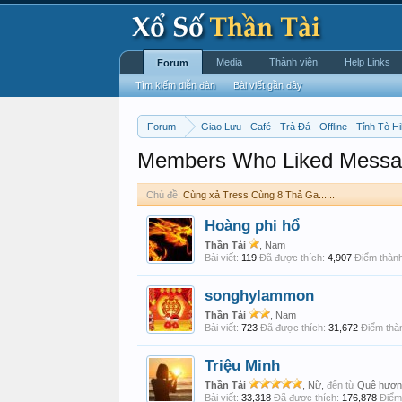
Media
Thành viên
Help Links
Forum
Tìm kiếm diễn đàn
Bài viết gần đây
Forum
Giao Lưu - Café - Trà Đá - Offline - Tỉnh Tò Hi
Members Who Liked Messa
Chủ đề:
Cùng xả Tress Cùng 8 Thả Ga......
Hoàng phi hổ
Thần Tài
, Nam
Bài viết:
119
Đã được thích:
4,907
Điểm thành
songhylammon
Thần Tài
, Nam
Bài viết:
723
Đã được thích:
31,672
Điểm thàn
Triệu Minh
Thần Tài
, Nữ,
đến từ
Quê hươ
Bài viết:
33,318
Đã được thích:
176,878
Điểm 