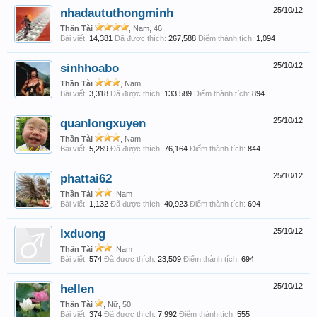
nhadaututhongminh
25/10/12
Thần Tài
, Nam, 46
Bài viết:
14,381
Đã được thích:
267,588
Điểm thành tích:
1,094
sinhhoabo
25/10/12
Thần Tài
, Nam
Bài viết:
3,318
Đã được thích:
133,589
Điểm thành tích:
894
quanlongxuyen
25/10/12
Thần Tài
, Nam
Bài viết:
5,289
Đã được thích:
76,164
Điểm thành tích:
844
phattai62
25/10/12
Thần Tài
, Nam
Bài viết:
1,132
Đã được thích:
40,923
Điểm thành tích:
694
lxduong
25/10/12
Thần Tài
, Nam
Bài viết:
574
Đã được thích:
23,509
Điểm thành tích:
694
hellen
25/10/12
Thần Tài
, Nữ, 50
Bài viết:
374
Đã được thích:
7,992
Điểm thành tích:
555