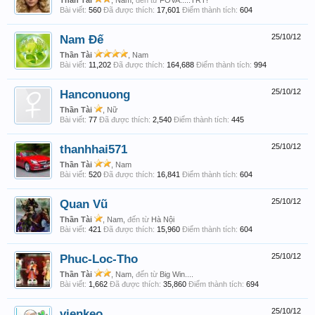
Thần Tài
, Nam,
đến từ
FOVA.....TRT!
Bài viết:
560
Đã được thích:
17,601
Điểm thành tích:
604
Nam Đế
25/10/12
Thần Tài
, Nam
Bài viết:
11,202
Đã được thích:
164,688
Điểm thành tích:
994
Hanconuong
25/10/12
Thần Tài
, Nữ
Bài viết:
77
Đã được thích:
2,540
Điểm thành tích:
445
thanhhai571
25/10/12
Thần Tài
, Nam
Bài viết:
520
Đã được thích:
16,841
Điểm thành tích:
604
Quan Vũ
25/10/12
Thần Tài
, Nam,
đến từ
Hà Nội
Bài viết:
421
Đã được thích:
15,960
Điểm thành tích:
604
Phuc-Loc-Tho
25/10/12
Thần Tài
, Nam,
đến từ
Big Win....
Bài viết:
1,662
Đã được thích:
35,860
Điểm thành tích:
694
vienkeo
25/10/12