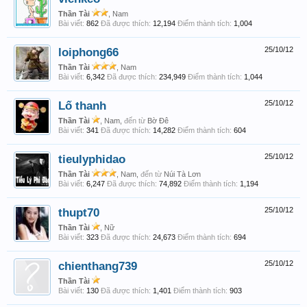
Thần Tài
, Nam
Bài viết:
862
Đã được thích:
12,194
Điểm thành tích:
1,004
loiphong66
25/10/12
Thần Tài
, Nam
Bài viết:
6,342
Đã được thích:
234,949
Điểm thành tích:
1,044
Lố thanh
25/10/12
Thần Tài
, Nam,
đến từ
Bờ Đê
Bài viết:
341
Đã được thích:
14,282
Điểm thành tích:
604
tieulyphidao
25/10/12
Thần Tài
, Nam,
đến từ
Núi Tà Lơn
Bài viết:
6,247
Đã được thích:
74,892
Điểm thành tích:
1,194
thupt70
25/10/12
Thần Tài
, Nữ
Bài viết:
323
Đã được thích:
24,673
Điểm thành tích:
694
chienthang739
25/10/12
Thần Tài
Bài viết:
130
Đã được thích:
1,401
Điểm thành tích:
903