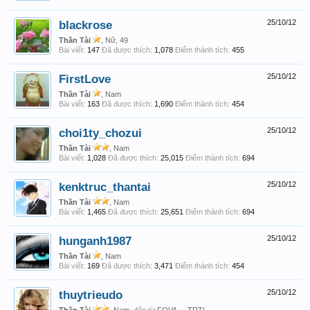
blackrose
25/10/12
Thần Tài
, Nữ, 49
Bài viết:
147
Đã được thích:
1,078
Điểm thành tích:
455
FirstLove
25/10/12
Thần Tài
, Nam
Bài viết:
163
Đã được thích:
1,690
Điểm thành tích:
454
choi1ty_chozui
25/10/12
Thần Tài
, Nam
Bài viết:
1,028
Đã được thích:
25,015
Điểm thành tích:
694
kenktruc_thantai
25/10/12
Thần Tài
, Nam
Bài viết:
1,465
Đã được thích:
25,651
Điểm thành tích:
694
hunganh1987
25/10/12
Thần Tài
, Nam
Bài viết:
169
Đã được thích:
3,471
Điểm thành tích:
454
thuytrieudo
25/10/12