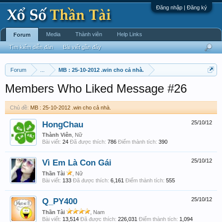
Đăng nhập | Đăng ký
Media
Thành viên
Help Links
Forum
Tìm kiếm diễn đàn
Bài viết gần đây
Forum
...
MB : 25-10-2012 .win cho cả nhà.
Members Who Liked Message #26
Chủ đề:
MB : 25-10-2012 .win cho cả nhà.
HongChau
25/10/12
Thành Viên
, Nữ
Bài viết:
24
Đã được thích:
786
Điểm thành tích:
390
Vì Em Là Con Gái
25/10/12
Thần Tài
, Nữ
Bài viết:
133
Đã được thích:
6,161
Điểm thành tích:
555
Q_PY400
25/10/12
Thần Tài
, Nam
Bài viết:
13,514
Đã được thích:
226,031
Điểm thành tích:
1,094