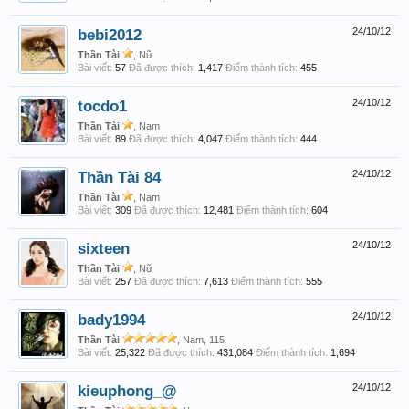
bebi2012
24/10/12
Thần Tài
, Nữ
Bài viết:
57
Đã được thích:
1,417
Điểm thành tích:
455
tocdo1
24/10/12
Thần Tài
, Nam
Bài viết:
89
Đã được thích:
4,047
Điểm thành tích:
444
Thần Tài 84
24/10/12
Thần Tài
, Nam
Bài viết:
309
Đã được thích:
12,481
Điểm thành tích:
604
sixteen
24/10/12
Thần Tài
, Nữ
Bài viết:
257
Đã được thích:
7,613
Điểm thành tích:
555
bady1994
24/10/12
Thần Tài
, Nam, 115
Bài viết:
25,322
Đã được thích:
431,084
Điểm thành tích:
1,694
kieuphong_@
24/10/12