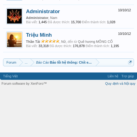
Administrator
10/10/12
Administrator
, Nam
Bài viết:
1,445
Đã được thích:
15,700
Điểm thành tích:
1,028
Triệu Minh
10/10/12
Thần Tài
, Nữ,
đến từ
Quê hương MÔNG CỔ
Bài viết:
33,318
Đã được thích:
176,878
Điểm thành tích:
1,195
Forum
...
Báo Cáo
Báo lỗi hệ thống: Chít em rồi :D
Tiếng Việt
Liên hệ
Trợ giúp
Forum software by XenForo™
Quy định và Nội quy