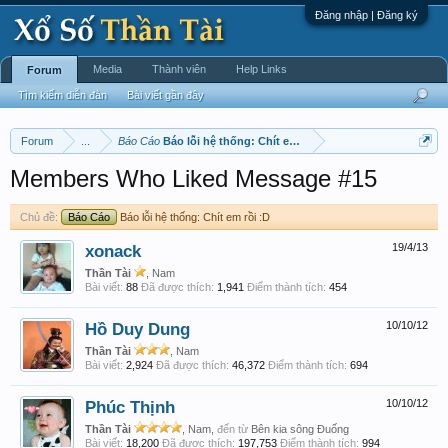
Đăng nhập | Đăng ký
Media
Thành viên
Help Links
Forum
Tìm kiếm diễn đàn
Bài viết gần đây
Forum
...
Báo Cáo
Báo lỗi hệ thống: Chít em rồi :D
Members Who Liked Message #15
Chủ đề:
Báo Cáo
Báo lỗi hệ thống: Chít em rồi :D
xonack
19/4/13
Thần Tài
, Nam
Bài viết:
88
Đã được thích:
1,941
Điểm thành tích:
454
Hồ Duy Dung
10/10/12
Thần Tài
, Nam
Bài viết:
2,924
Đã được thích:
46,372
Điểm thành tích:
694
Phúc Thịnh
10/10/12
Thần Tài
, Nam,
đến từ
Bên kia sông Đuống
Bài viết:
18,200
Đã được thích:
197,753
Điểm thành tích:
994