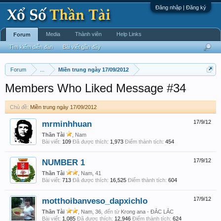
Đăng nhập | Đăng ký
Media
Thành viên
Help Links
Forum
Tìm kiếm diễn đàn
Bài viết gần đây
Forum
...
Miền trung ngày 17/09/2012
Members Who Liked Message #34
Chủ đề:
Miền trung ngày 17/09/2012
mrminhhuan
17/9/12
Thần Tài
, Nam
Bài viết:
109
Đã được thích:
1,973
Điểm thành tích:
454
NUMBER 1
17/9/12
Thần Tài
, Nam, 41
Bài viết:
713
Đã được thích:
16,525
Điểm thành tích:
604
motthoibanveso_dapxichlo
17/9/12
Thần Tài
, Nam, 36,
đến từ
Krong ana - ĐẮC LẮC
Bài viết:
1,085
Đã được thích:
12,946
Điểm thành tích:
624