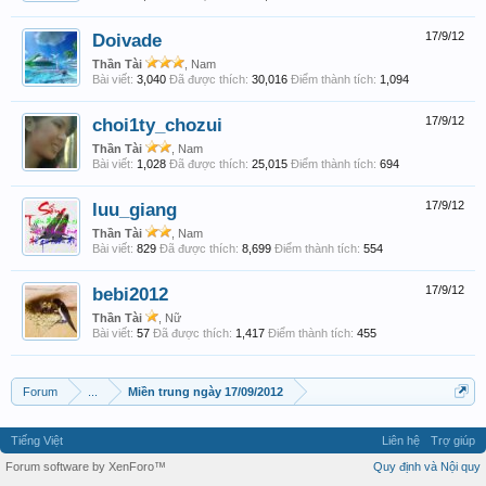
Doivade
17/9/12
Thần Tài
, Nam
Bài viết:
3,040
Đã được thích:
30,016
Điểm thành tích:
1,094
choi1ty_chozui
17/9/12
Thần Tài
, Nam
Bài viết:
1,028
Đã được thích:
25,015
Điểm thành tích:
694
luu_giang
17/9/12
Thần Tài
, Nam
Bài viết:
829
Đã được thích:
8,699
Điểm thành tích:
554
bebi2012
17/9/12
Thần Tài
, Nữ
Bài viết:
57
Đã được thích:
1,417
Điểm thành tích:
455
Forum
...
Miền trung ngày 17/09/2012
Tiếng Việt
Liên hệ
Trợ giúp
Forum software by XenForo™
Quy định và Nội quy