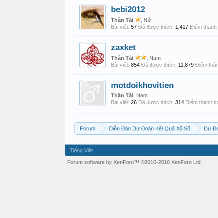
bebi2012
Thần Tài
, Nữ
Bài viết:
57
Đã được thích:
1,417
Điểm thành 
zaxket
Thần Tài
, Nam
Bài viết:
854
Đã được thích:
11,879
Điểm thàn
motdoikhovitien
Thần Tài
, Nam
Bài viết:
26
Đã được thích:
314
Điểm thành tí
Forum
Diễn Đàn Dự Đoán Kết Quả Xổ Số
Dự Đo
Tiếng Việt
Forum software by XenForo™
©2010-2016 XenForo Ltd.