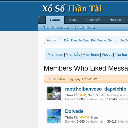
Media
Thành viên
Help Links
Forum
Tìm kiếm diễn đàn
Bài viết gần đây
Forum
Diễn Đàn Dự Đoán Kết Quả Xổ Số
Dự Đo
Miền nam
|
Miền bắc
|
Miền trung
|
Vietlott
|
Thứ hai
Members Who Liked Messa
Chủ đề:
Miền trung ngày 17/09/2012
motthoibanveso_dapxichlo
Thần Tài
, Nam, 36,
đến từ
Krong ana 
Bài viết:
1,085
Đã được thích:
12,946
Điểm th
Doivade
Thần Tài
, Nam
Bài viết:
3,040
Đã được thích:
30,016
Điểm th