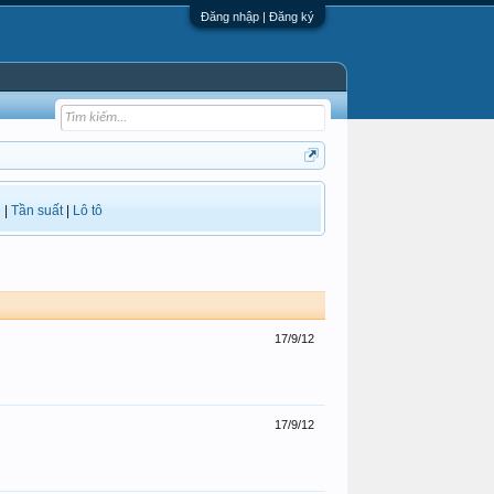
Đăng nhập | Đăng ký
i
|
Tần suất
|
Lô tô
17/9/12
17/9/12