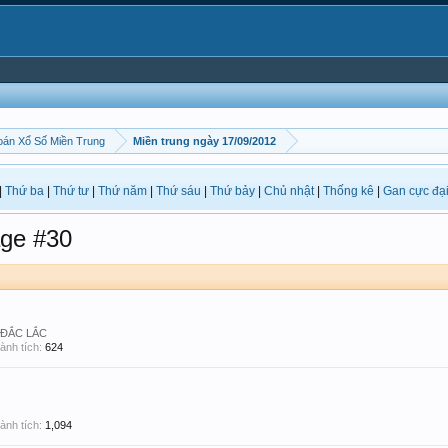
án Xổ Số Miền Trung
Miền trung ngày 17/09/2012
|
Thứ ba
|
Thứ tư
|
Thứ năm
|
Thứ sáu
|
Thứ bảy
|
Chủ nhật
|
Thống kê
|
Gan cực đạ
ge #30
- ĐẮC LẮC
ành tích:
624
ành tích:
1,094