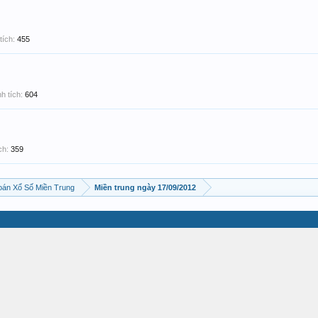
tích:
455
h tích:
604
ch:
359
án Xổ Số Miền Trung
Miền trung ngày 17/09/2012