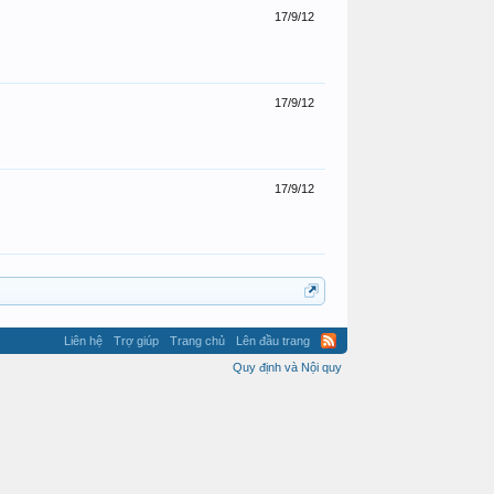
17/9/12
17/9/12
17/9/12
Liên hệ
Trợ giúp
Trang chủ
Lên đầu trang
Quy định và Nội quy