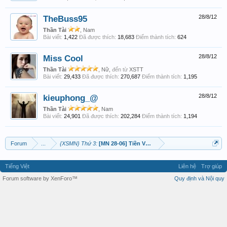
TheBuss95
28/8/12
Thần Tài
, Nam
Bài viết:
1,422
Đã được thích:
18,683
Điểm thành tích:
624
Miss Cool
28/8/12
Thần Tài
, Nữ,
đến từ
XSTT
Bài viết:
29,433
Đã được thích:
270,687
Điểm thành tích:
1,195
kieuphong_@
28/8/12
Thần Tài
, Nam
Bài viết:
24,901
Đã được thích:
202,284
Điểm thành tích:
1,194
Forum
...
{XSMN} Thứ 3:
[MN 28-06] Tiền Vô Ào Ào ! :D
Tiếng Việt
Liên hệ
Trợ giúp
Forum software by XenForo™
Quy định và Nội quy