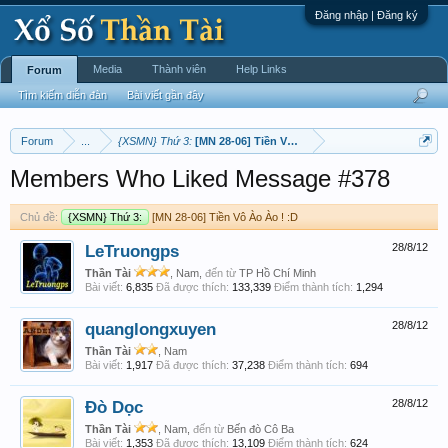
Đăng nhập | Đăng ký
Media
Thành viên
Help Links
Forum
Tìm kiếm diễn đàn
Bài viết gần đây
Forum
...
{XSMN} Thứ 3:
[MN 28-06] Tiền Vô Ào Ào ! :D
Members Who Liked Message #378
Chủ đề:
{XSMN} Thứ 3:
[MN 28-06] Tiền Vô Ào Ào ! :D
LeTruongps
28/8/12
Thần Tài
, Nam,
đến từ
TP Hồ Chí Minh
Bài viết:
6,835
Đã được thích:
133,339
Điểm thành tích:
1,294
quanglongxuyen
28/8/12
Thần Tài
, Nam
Bài viết:
1,917
Đã được thích:
37,238
Điểm thành tích:
694
Đò Dọc
28/8/12
Thần Tài
, Nam,
đến từ
Bến đò Cô Ba
Bài viết:
1,353
Đã được thích:
13,109
Điểm thành tích:
624