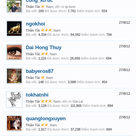
cong_ktruc
Thần Tài
, Nam,
đến từ
tp hcm
Bài viết:
169
Đã được thích:
7,761
Điểm thành tích:
554
ngokhoi
27/8/12
Thần Tài
, Nam
Bài viết:
4,334
Đã được thích:
94,092
Điểm thành tích:
794
Dai Hong Thuy
27/8/12
Thần Tài
, Nam
Bài viết:
1,116
Đã được thích:
26,656
Điểm thành tích:
694
babyeros87
27/8/12
Thần Tài
, Nam
Bài viết:
148
Đã được thích:
3,588
Điểm thành tích:
454
tokhatnhi
27/8/12
Thần Tài
, Nam,
đến từ
Gia Lai
Bài viết:
3,128
Đã được thích:
111,865
Điểm thành tích:
894
quanglongxuyen
27/8/12
Thần Tài
, Nam
Bài viết:
1,917
Đã được thích:
37,238
Điểm thành tích:
694