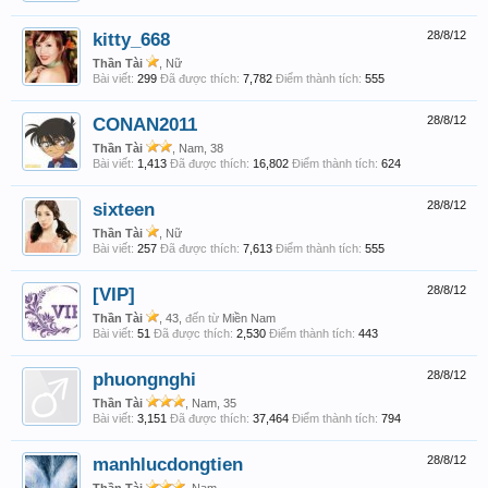
kitty_668
28/8/12
Thần Tài
, Nữ
Bài viết:
299
Đã được thích:
7,782
Điểm thành tích:
555
CONAN2011
28/8/12
Thần Tài
, Nam, 38
Bài viết:
1,413
Đã được thích:
16,802
Điểm thành tích:
624
sixteen
28/8/12
Thần Tài
, Nữ
Bài viết:
257
Đã được thích:
7,613
Điểm thành tích:
555
[VIP]
28/8/12
Thần Tài
, 43,
đến từ
Miền Nam
Bài viết:
51
Đã được thích:
2,530
Điểm thành tích:
443
phuongnghi
28/8/12
Thần Tài
, Nam, 35
Bài viết:
3,151
Đã được thích:
37,464
Điểm thành tích:
794
manhlucdongtien
28/8/12