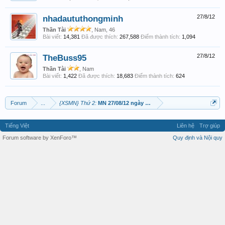
nhadaututhongminh
27/8/12
Thần Tài
, Nam, 46
Bài viết:
14,381
Đã được thích:
267,588
Điểm thành tích:
1,094
TheBuss95
27/8/12
Thần Tài
, Nam
Bài viết:
1,422
Đã được thích:
18,683
Điểm thành tích:
624
Forum
...
{XSMN} Thứ 2:
MN 27/08/12 ngày đầu tuần Tài và Lộc
Tiếng Việt
Liên hệ
Trợ giúp
Forum software by XenForo™
Quy định và Nội quy