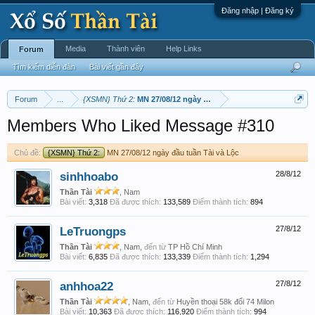
Đăng nhập | Đăng ký
Media
Thành viên
Help Links
Forum
Tìm kiếm diễn đàn
Bài viết gần đây
Forum
...
{XSMN} Thứ 2:
MN 27/08/12 ngày đầu tuần Tài và Lộc
Members Who Liked Message #310
Chủ đề:
{XSMN} Thứ 2:
MN 27/08/12 ngày đầu tuần Tài và Lộc
sinhhoabo
28/8/12
Thần Tài
, Nam
Bài viết:
3,318
Đã được thích:
133,589
Điểm thành tích:
894
LeTruongps
27/8/12
Thần Tài
, Nam,
đến từ
TP Hồ Chí Minh
Bài viết:
6,835
Đã được thích:
133,339
Điểm thành tích:
1,294
anhhoa22
27/8/12
Thần Tài
, Nam,
đến từ
Huyền thoại 58k đổi 74 Milon
Bài viết:
10,363
Đã được thích:
116,920
Điểm thành tích:
994