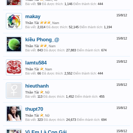
Bài viết:
59
Đã được thích:
1,146
Điểm thành tích:
444
makay
15/8/12
Thần Tài
, Nam
Bài viết:
2,014
Đã được thích:
52,145
Điểm thành tích:
1,194
kiều Phong_@
15/8/12
Thần Tài
, Nam
Bài viết:
843
Đã được thích:
27,883
Điểm thành tích:
674
lamtu584
15/8/12
Thần Tài
, Nam
Bài viết:
66
Đã được thích:
2,552
Điểm thành tích:
444
hieuthanh
15/8/12
Thần Tài
, Nữ
Bài viết:
113
Đã được thích:
1,452
Điểm thành tích:
455
thupt70
15/8/12
Thần Tài
, Nữ
Bài viết:
323
Đã được thích:
24,673
Điểm thành tích:
694
Vì Em Là Con Gái
15/8/12