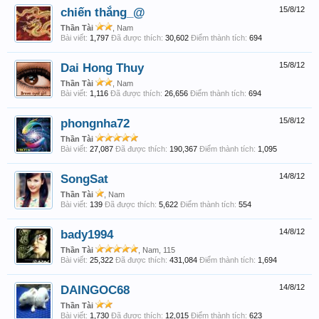
chiến thắng_@
15/8/12
Thần Tài
, Nam
Bài viết:
1,797
Đã được thích:
30,602
Điểm thành tích:
694
Dai Hong Thuy
15/8/12
Thần Tài
, Nam
Bài viết:
1,116
Đã được thích:
26,656
Điểm thành tích:
694
phongnha72
15/8/12
Thần Tài
Bài viết:
27,087
Đã được thích:
190,367
Điểm thành tích:
1,095
SongSat
14/8/12
Thần Tài
, Nam
Bài viết:
139
Đã được thích:
5,622
Điểm thành tích:
554
bady1994
14/8/12
Thần Tài
, Nam, 115
Bài viết:
25,322
Đã được thích:
431,084
Điểm thành tích:
1,694
DAINGOC68
14/8/12
Thần Tài
Bài viết:
1,730
Đã được thích:
12,015
Điểm thành tích:
623