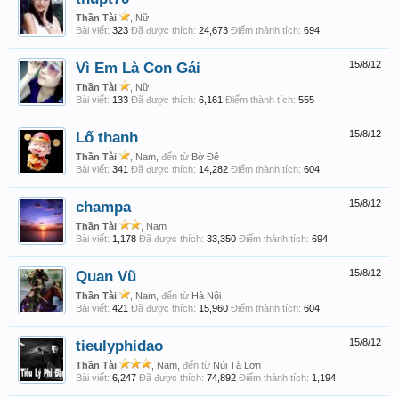
Thần Tài
, Nữ
Bài viết:
323
Đã được thích:
24,673
Điểm thành tích:
694
Vì Em Là Con Gái
15/8/12
Thần Tài
, Nữ
Bài viết:
133
Đã được thích:
6,161
Điểm thành tích:
555
Lố thanh
15/8/12
Thần Tài
, Nam,
đến từ
Bờ Đê
Bài viết:
341
Đã được thích:
14,282
Điểm thành tích:
604
champa
15/8/12
Thần Tài
, Nam
Bài viết:
1,178
Đã được thích:
33,350
Điểm thành tích:
694
Quan Vũ
15/8/12
Thần Tài
, Nam,
đến từ
Hà Nội
Bài viết:
421
Đã được thích:
15,960
Điểm thành tích:
604
tieulyphidao
15/8/12
Thần Tài
, Nam,
đến từ
Núi Tà Lơn
Bài viết:
6,247
Đã được thích:
74,892
Điểm thành tích:
1,194