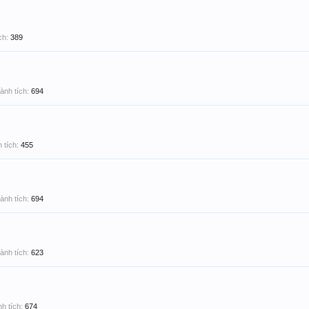
ch:
389
ành tích:
694
 tích:
455
ành tích:
694
ành tích:
623
h tích:
674