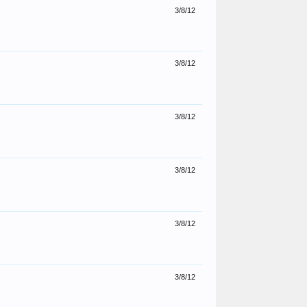
3/8/12
3/8/12
3/8/12
3/8/12
3/8/12
3/8/12