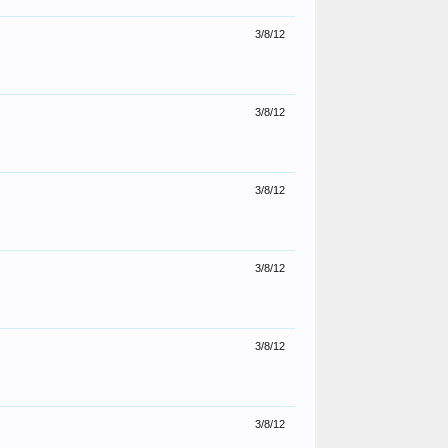
3/8/12
3/8/12
3/8/12
3/8/12
3/8/12
3/8/12