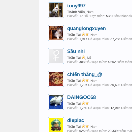
tony997
Thành Viên
, Nam
Bài viết:
17
Đã được thích:
538
Điểm thành tí
quanglongxuyen
Thần Tài
, Nam
Bài viết:
1,917
Đã được thích:
37,238
Điểm th
Sầu nhi
Thần Tài
, Nữ
Bài viết:
303
Đã được thích:
4,602
Điểm thành
chiến thắng_@
Thần Tài
, Nam
Bài viết:
1,797
Đã được thích:
30,602
Điểm th
DAINGOC68
Thần Tài
Bài viết:
1,730
Đã được thích:
12,015
Điểm th
dieplac
Thần Tài
, Nam
Bài viết:
625
Đã được thích:
20,339
Điểm thàn