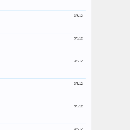
3/8/12
3/8/12
3/8/12
3/8/12
3/8/12
3/8/12