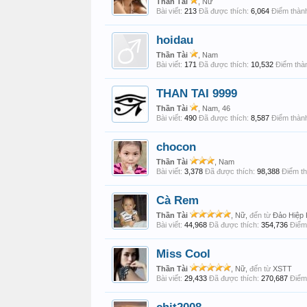
Thần Tài
, Nữ
Bài viết:
213
Đã được thích:
6,064
Điểm thành
hoidau
Thần Tài
, Nam
Bài viết:
171
Đã được thích:
10,532
Điểm thàn
THAN TAI 9999
Thần Tài
, Nam, 46
Bài viết:
490
Đã được thích:
8,587
Điểm thành
chocon
Thần Tài
, Nam
Bài viết:
3,378
Đã được thích:
98,388
Điểm th
Cà Rem
Thần Tài
, Nữ,
đến từ
Đảo Hiệp
Bài viết:
44,968
Đã được thích:
354,736
Điểm 
Miss Cool
Thần Tài
, Nữ,
đến từ
XSTT
Bài viết:
29,433
Đã được thích:
270,687
Điểm 