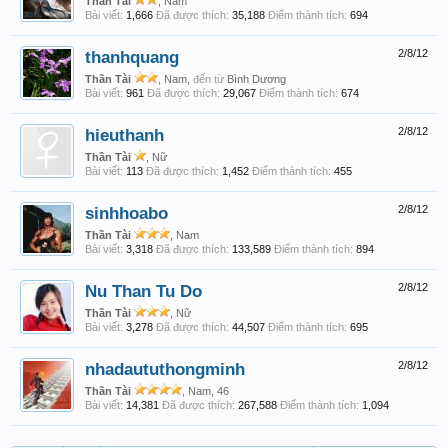
Thần Tài
, Nam
Bài viết:
1,666
Đã được thích:
35,188
Điểm thành tích:
694
thanhquang
2/8/12
Thần Tài
, Nam,
đến từ
Bình Dương
Bài viết:
961
Đã được thích:
29,067
Điểm thành tích:
674
hieuthanh
2/8/12
Thần Tài
, Nữ
Bài viết:
113
Đã được thích:
1,452
Điểm thành tích:
455
sinhhoabo
2/8/12
Thần Tài
, Nam
Bài viết:
3,318
Đã được thích:
133,589
Điểm thành tích:
894
Nu Than Tu Do
2/8/12
Thần Tài
, Nữ
Bài viết:
3,278
Đã được thích:
44,507
Điểm thành tích:
695
nhadaututhongminh
2/8/12
Thần Tài
, Nam, 46
Bài viết:
14,381
Đã được thích:
267,588
Điểm thành tích:
1,094