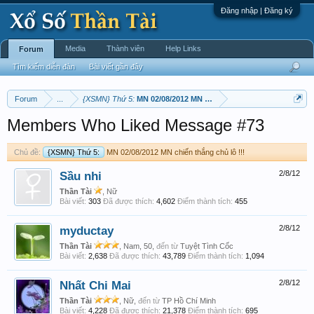
Đăng nhập | Đăng ký
Media
Thành viên
Help Links
Forum
Tìm kiếm diễn đàn
Bài viết gần đây
Forum
...
{XSMN} Thứ 5:
MN 02/08/2012 MN chiến thắng chủ lô !!!
Members Who Liked Message #73
Chủ đề:
{XSMN} Thứ 5:
MN 02/08/2012 MN chiến thắng chủ lô !!!
Sầu nhi
2/8/12
Thần Tài
, Nữ
Bài viết:
303
Đã được thích:
4,602
Điểm thành tích:
455
myductay
2/8/12
Thần Tài
, Nam, 50,
đến từ
Tuyệt Tình Cốc
Bài viết:
2,638
Đã được thích:
43,789
Điểm thành tích:
1,094
Nhất Chi Mai
2/8/12
Thần Tài
, Nữ,
đến từ
TP Hồ Chí Minh
Bài viết:
4,228
Đã được thích:
21,378
Điểm thành tích:
695