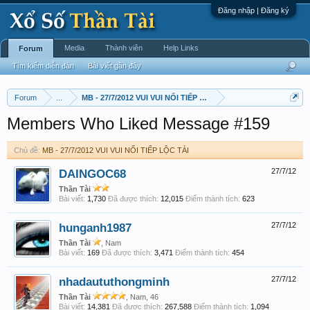
Đăng nhập | Đăng ký
Media
Thành viên
Help Links
Forum
Tìm kiếm diễn đàn
Bài viết gần đây
Forum
...
MB - 27/7/2012 VUI VUI NỐI TIẾP LỘC TÀI
Members Who Liked Message #159
Chủ đề:
MB - 27/7/2012 VUI VUI NỐI TIẾP LỘC TÀI
DAINGOC68
27/7/12
Thần Tài
Bài viết:
1,730
Đã được thích:
12,015
Điểm thành tích:
623
hunganh1987
27/7/12
Thần Tài
, Nam
Bài viết:
169
Đã được thích:
3,471
Điểm thành tích:
454
nhadaututhongminh
27/7/12
Thần Tài
, Nam, 46
Bài viết:
14,381
Đã được thích:
267,588
Điểm thành tích:
1,094