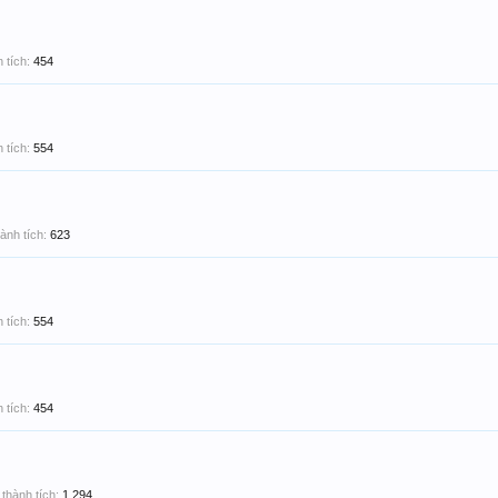
 tích:
454
 tích:
554
ành tích:
623
 tích:
554
 tích:
454
thành tích:
1,294