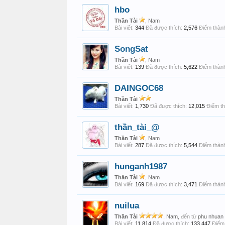
hbo
Thần Tài
, Nam
Bài viết:
344
Đã được thích:
2,576
Điểm thành
SongSat
Thần Tài
, Nam
Bài viết:
139
Đã được thích:
5,622
Điểm thành
DAINGOC68
Thần Tài
Bài viết:
1,730
Đã được thích:
12,015
Điểm th
thần_tài_@
Thần Tài
, Nam
Bài viết:
287
Đã được thích:
5,544
Điểm thành
hunganh1987
Thần Tài
, Nam
Bài viết:
169
Đã được thích:
3,471
Điểm thành
nuilua
Thần Tài
, Nam,
đến từ
phu nhuan
Bài viết:
11,814
Đã được thích:
133,447
Điểm 