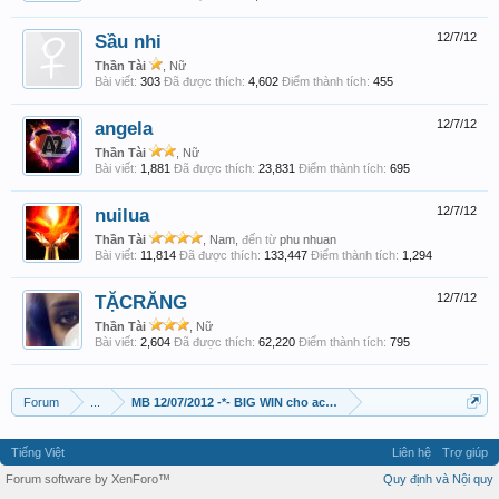
Sầu nhi
12/7/12
Thần Tài
, Nữ
Bài viết:
303
Đã được thích:
4,602
Điểm thành tích:
455
angela
12/7/12
Thần Tài
, Nữ
Bài viết:
1,881
Đã được thích:
23,831
Điểm thành tích:
695
nuilua
12/7/12
Thần Tài
, Nam,
đến từ
phu nhuan
Bài viết:
11,814
Đã được thích:
133,447
Điểm thành tích:
1,294
TẶCRĂNG
12/7/12
Thần Tài
, Nữ
Bài viết:
2,604
Đã được thích:
62,220
Điểm thành tích:
795
Forum
...
MB 12/07/2012 -*- BIG WIN cho ace XSTT
Tiếng Việt
Liên hệ
Trợ giúp
Forum software by XenForo™
Quy định và Nội quy