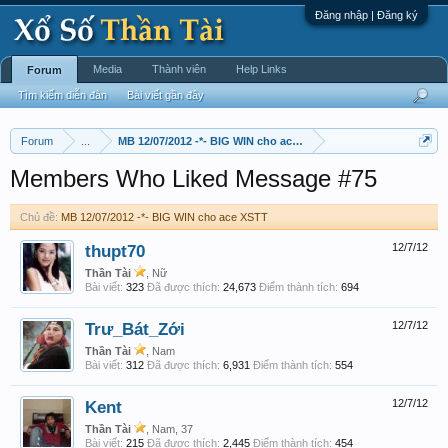
Đăng nhập | Đăng ký
Media
Thành viên
Help Links
Forum
Tìm kiếm diễn đàn
Bài viết gần đây
Forum
...
MB 12/07/2012 -*- BIG WIN cho ace XSTT
Members Who Liked Message #75
Chủ đề:
MB 12/07/2012 -*- BIG WIN cho ace XSTT
thupt70
12/7/12
Thần Tài
, Nữ
Bài viết:
323
Đã được thích:
24,673
Điểm thành tích:
694
Trư_Bát_Zới
12/7/12
Thần Tài
, Nam
Bài viết:
312
Đã được thích:
6,931
Điểm thành tích:
554
Kent
12/7/12
Thần Tài
, Nam, 37
Bài viết:
215
Đã được thích:
2,445
Điểm thành tích:
454