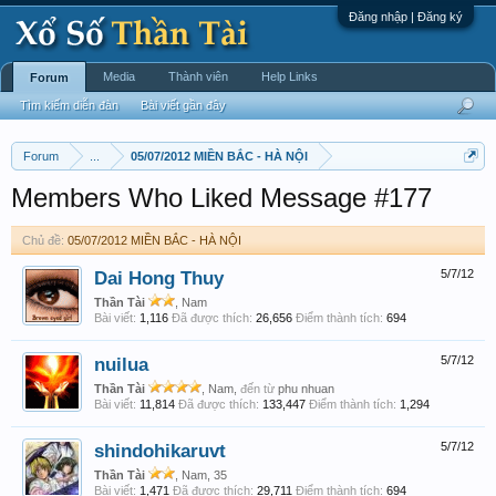
Đăng nhập | Đăng ký
Media
Thành viên
Help Links
Forum
Tìm kiếm diễn đàn
Bài viết gần đây
Forum
...
05/07/2012 MIỀN BẮC - HÀ NỘI
Members Who Liked Message #177
Chủ đề:
05/07/2012 MIỀN BẮC - HÀ NỘI
Dai Hong Thuy
5/7/12
Thần Tài
, Nam
Bài viết:
1,116
Đã được thích:
26,656
Điểm thành tích:
694
nuilua
5/7/12
Thần Tài
, Nam,
đến từ
phu nhuan
Bài viết:
11,814
Đã được thích:
133,447
Điểm thành tích:
1,294
shindohikaruvt
5/7/12
Thần Tài
, Nam, 35
Bài viết:
1,471
Đã được thích:
29,711
Điểm thành tích:
694