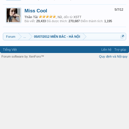
Miss Cool
5/7/12
Thần Tài
, Nữ,
đến từ
XSTT
Bài viết:
29,433
Đã được thích:
270,687
Điểm thành tích:
1,195
Forum
...
05/07/2012 MIỀN BẮC - HÀ NỘI
Tiếng Việt
Liên hệ
Trợ giúp
Forum software by XenForo™
Quy định và Nội quy