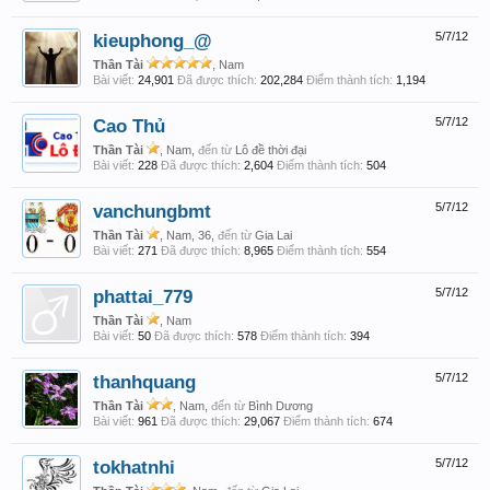
kieuphong_@
5/7/12
Thần Tài
, Nam
Bài viết:
24,901
Đã được thích:
202,284
Điểm thành tích:
1,194
Cao Thủ
5/7/12
Thần Tài
, Nam,
đến từ
Lô đề thời đại
Bài viết:
228
Đã được thích:
2,604
Điểm thành tích:
504
vanchungbmt
5/7/12
Thần Tài
, Nam, 36,
đến từ
Gia Lai
Bài viết:
271
Đã được thích:
8,965
Điểm thành tích:
554
phattai_779
5/7/12
Thần Tài
, Nam
Bài viết:
50
Đã được thích:
578
Điểm thành tích:
394
thanhquang
5/7/12
Thần Tài
, Nam,
đến từ
Bình Dương
Bài viết:
961
Đã được thích:
29,067
Điểm thành tích:
674
tokhatnhi
5/7/12