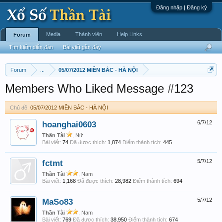
Đăng nhập | Đăng ký
Media
Thành viên
Help Links
Forum
Tìm kiếm diễn đàn
Bài viết gần đây
Forum
...
05/07/2012 MIỀN BẮC - HÀ NỘI
Members Who Liked Message #123
Chủ đề:
05/07/2012 MIỀN BẮC - HÀ NỘI
hoanghai0603
6/7/12
Thần Tài
, Nữ
Bài viết:
74
Đã được thích:
1,874
Điểm thành tích:
445
fctmt
5/7/12
Thần Tài
, Nam
Bài viết:
1,168
Đã được thích:
28,982
Điểm thành tích:
694
MaSo83
5/7/12
Thần Tài
, Nam
Bài viết:
769
Đã được thích:
38,950
Điểm thành tích:
674