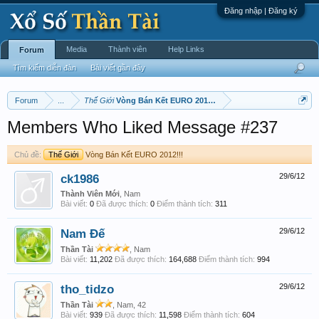
Đăng nhập | Đăng ký
Media
Thành viên
Help Links
Forum
Tìm kiếm diễn đàn
Bài viết gần đây
Forum
...
Thế Giới
Vòng Bán Kết EURO 2012!!!
Members Who Liked Message #237
Chủ đề:
Thế Giới
Vòng Bán Kết EURO 2012!!!
ck1986
29/6/12
Thành Viên Mới
, Nam
Bài viết:
0
Đã được thích:
0
Điểm thành tích:
311
Nam Đế
29/6/12
Thần Tài
, Nam
Bài viết:
11,202
Đã được thích:
164,688
Điểm thành tích:
994
tho_tidzo
29/6/12
Thần Tài
, Nam, 42
Bài viết:
939
Đã được thích:
11,598
Điểm thành tích:
604