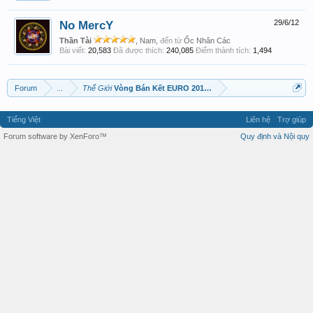
No MercY
29/6/12
Thần Tài
, Nam,
đến từ
Ốc Nhân Các
Bài viết:
20,583
Đã được thích:
240,085
Điểm thành tích:
1,494
Forum
...
Thế Giới
Vòng Bán Kết EURO 2012!!!
Tiếng Việt
Liên hệ
Trợ giúp
Forum software by XenForo™
Quy định và Nội quy