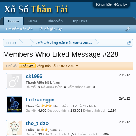
Đăng nhập | Đăng ký
Media
Thành viên
Help Links
Forum
Tìm kiếm diễn đàn
Bài viết gần đây
Forum
...
Thế Giới
Vòng Bán Kết EURO 2012!!!
Members Who Liked Message #228
Chủ đề:
Thế Giới
Vòng Bán Kết EURO 2012!!!
ck1986
29/6/12
Thành Viên Mới
, Nam
Bài viết:
0
Đã được thích:
0
Điểm thành tích:
311
LeTruongps
29/6/12
Thần Tài
, Nam,
đến từ
TP Hồ Chí Minh
Bài viết:
6,835
Đã được thích:
133,339
Điểm thành tích:
1,294
tho_tidzo
29/6/12
Thần Tài
, Nam, 42
Bài viết:
939
Đã được thích:
11,598
Điểm thành tích:
604