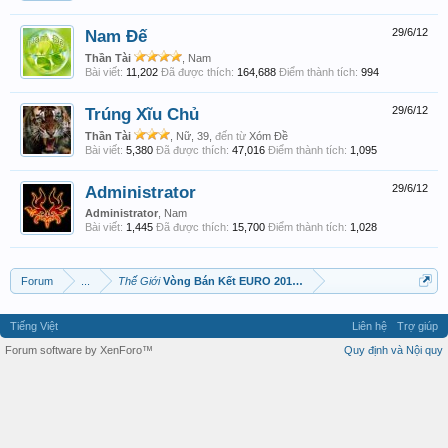
Nam Đế
29/6/12
Thần Tài
, Nam
Bài viết:
11,202
Đã được thích:
164,688
Điểm thành tích:
994
Trúng Xĩu Chủ
29/6/12
Thần Tài
, Nữ, 39,
đến từ
Xóm Đề
Bài viết:
5,380
Đã được thích:
47,016
Điểm thành tích:
1,095
Administrator
29/6/12
Administrator
, Nam
Bài viết:
1,445
Đã được thích:
15,700
Điểm thành tích:
1,028
Forum
...
Thế Giới
Vòng Bán Kết EURO 2012!!!
Tiếng Việt
Liên hệ
Trợ giúp
Forum software by XenForo™
Quy định và Nội quy