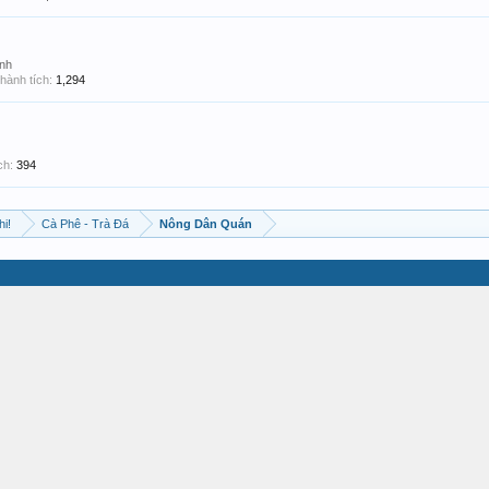
nh
hành tích:
1,294
ch:
394
hi!
Cà Phê - Trà Đá
Nông Dân Quán