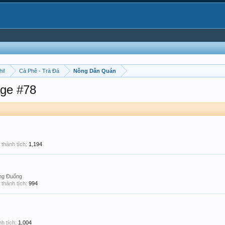
hi!
Cà Phê - Trà Đá
Nông Dân Quán
ge #78
thành tích:
1,194
ông Đuống
thành tích:
994
h tích:
1,004