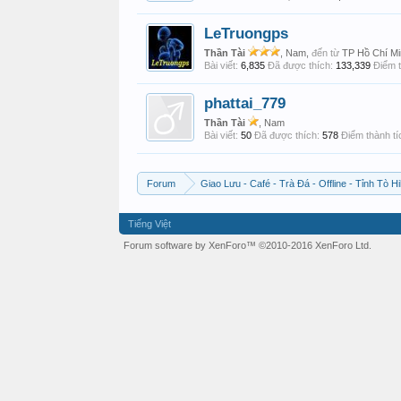
LeTruongps
Thần Tài
, Nam,
đến từ
TP Hồ Chí Mi
Bài viết:
6,835
Đã được thích:
133,339
Điểm t
phattai_779
Thần Tài
, Nam
Bài viết:
50
Đã được thích:
578
Điểm thành tí
Forum
Giao Lưu - Café - Trà Đá - Offline - Tỉnh Tò Hi
Tiếng Việt
Forum software by XenForo™
©2010-2016 XenForo Ltd.