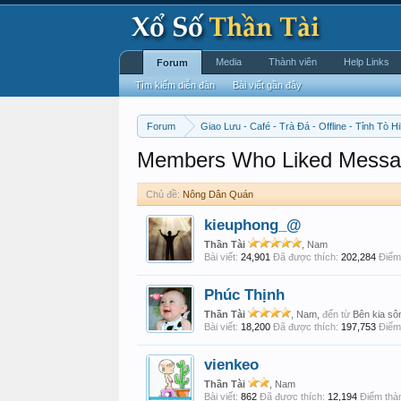
Media
Thành viên
Help Links
Forum
Tìm kiếm diễn đàn
Bài viết gần đây
Forum
Giao Lưu - Café - Trà Đá - Offline - Tỉnh Tò Hi
Members Who Liked Messa
Chủ đề:
Nông Dân Quán
kieuphong_@
Thần Tài
, Nam
Bài viết:
24,901
Đã được thích:
202,284
Điểm 
Phúc Thịnh
Thần Tài
, Nam,
đến từ
Bên kia s
Bài viết:
18,200
Đã được thích:
197,753
Điểm 
vienkeo
Thần Tài
, Nam
Bài viết:
862
Đã được thích:
12,194
Điểm thàn