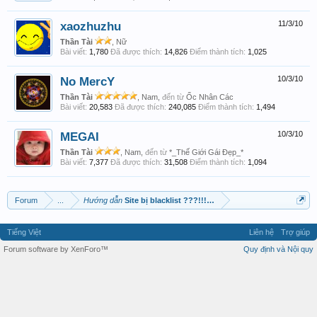
xaozhuzhu
11/3/10
Thần Tài
, Nữ
Bài viết:
1,780
Đã được thích:
14,826
Điểm thành tích:
1,025
No MercY
10/3/10
Thần Tài
, Nam,
đến từ
Ốc Nhân Các
Bài viết:
20,583
Đã được thích:
240,085
Điểm thành tích:
1,494
MEGAI
10/3/10
Thần Tài
, Nam,
đến từ
*_Thế Giới Gái Đẹp_*
Bài viết:
7,377
Đã được thích:
31,508
Điểm thành tích:
1,094
Forum
...
Hướng dẫn
Site bị blacklist ???!!!....
Tiếng Việt
Liên hệ
Trợ giúp
Forum software by XenForo™
Quy định và Nội quy