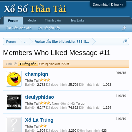
Đăng nhập | Đăng ký
Media
Thành viên
Help Links
Forum
Tìm kiếm diễn đàn
Bài viết gần đây
Forum
...
Hướng dẫn
Site bị blacklist ???!!!....
Members Who Liked Message #11
Chủ đề:
Hướng dẫn
Site bị blacklist ???!!!....
champiqn
26/6/15
Thần Tài
Bài viết:
2,783
Đã được thích:
25,709
Điểm thành tích:
1,093
tieulyphidao
11/3/10
Thần Tài
, Nam,
đến từ
Núi Tà Lơn
Bài viết:
6,247
Đã được thích:
74,892
Điểm thành tích:
1,194
Xổ Là Trúng
11/3/10
Thần Tài
Bài viết:
1,504
Đã được thích:
2,290
Điểm thành tích:
923