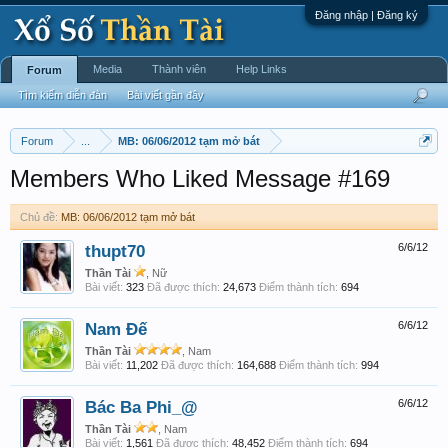
Đăng nhập | Đăng ký
Media
Thành viên
Help Links
Forum
Tìm kiếm diễn đàn
Bài viết gần đây
Forum
...
MB: 06/06/2012 tạm mở bát
Members Who Liked Message #169
Chủ đề:
MB: 06/06/2012 tạm mở bát
thupt70
6/6/12
Thần Tài
, Nữ
Bài viết:
323
Đã được thích:
24,673
Điểm thành tích:
694
Nam Đế
6/6/12
Thần Tài
, Nam
Bài viết:
11,202
Đã được thích:
164,688
Điểm thành tích:
994
Bác Ba Phi_@
6/6/12
Thần Tài
, Nam
Bài viết:
1,561
Đã được thích:
48,452
Điểm thành tích:
694