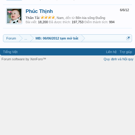
Phúc Thịnh
6/6/12
Thần Tài
, Nam,
đến từ
Bên kia sông Đuống
Bài viết:
18,200
Đã được thích:
197,753
Điểm thành tích:
994
Forum
...
MB: 06/06/2012 tạm mở bát
Tiếng Việt
Liên hệ
Trợ giúp
Forum software by XenForo™
Quy định và Nội quy