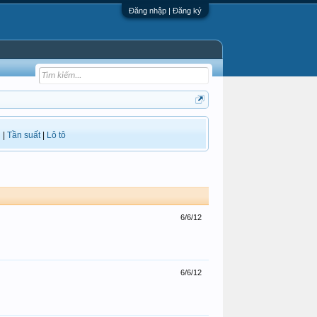
Đăng nhập | Đăng ký
i
|
Tần suất
|
Lô tô
6/6/12
6/6/12