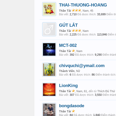
THAI-THUONG-HOANG
Thần Tài
, Nam, 45
Bài viết:
2,710
Đã được thích:
33,699
Điểm th
GÚT LẮT
Thần Tài
, Nam
Bài viết:
2,225
Đã được thích:
113,846
Điểm t
MCT-002
Thần Tài
, Nam
Bài viết:
392
Đã được thích:
9,290
Điểm thành
chivquchi@ymail.com
Thành Viên
, Nữ
Bài viết:
6
Đã được thích:
86
Điểm thành tích:
LionKing
Thần Tài
, Nam, 61,
đến từ
Thích Đủ Thứ
Bài viết:
307
Đã được thích:
3,550
Điểm thành
bongdasode
Thần Tài
Bài viết:
84
Đã được thích:
1,840
Điểm thành 