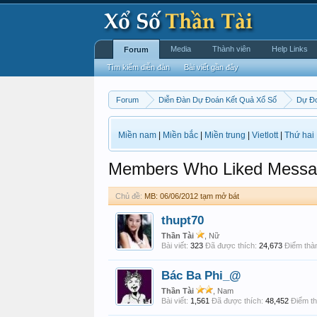
Media
Thành viên
Help Links
Forum
Tìm kiếm diễn đàn
Bài viết gần đây
Forum
Diễn Đàn Dự Đoán Kết Quả Xổ Số
Dự Đo
Miền nam
|
Miền bắc
|
Miền trung
|
Vietlott
|
Thứ hai
Members Who Liked Messa
Chủ đề:
MB: 06/06/2012 tạm mở bát
thupt70
Thần Tài
, Nữ
Bài viết:
323
Đã được thích:
24,673
Điểm thàn
Bác Ba Phi_@
Thần Tài
, Nam
Bài viết:
1,561
Đã được thích:
48,452
Điểm th