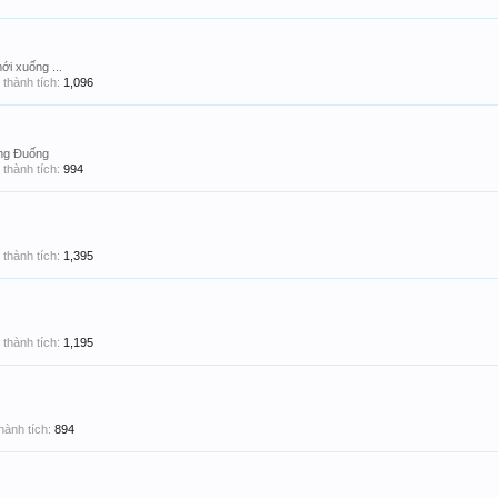
mới xuống ...
thành tích:
1,096
ông Đuống
thành tích:
994
thành tích:
1,395
thành tích:
1,195
hành tích:
894