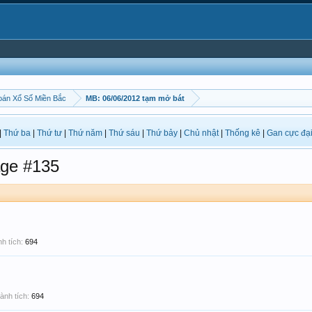
án Xổ Số Miền Bắc
MB: 06/06/2012 tạm mở bát
|
Thứ ba
|
Thứ tư
|
Thứ năm
|
Thứ sáu
|
Thứ bảy
|
Chủ nhật
|
Thống kê
|
Gan cực đạ
ge #135
h tích:
694
ành tích:
694