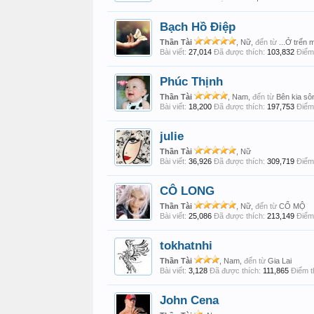
Bạch Hồ Điệp
Thần Tài
, Nữ,
đến từ
...Ở trển 
Bài viết:
27,014
Đã được thích:
103,832
Điểm 
Phúc Thịnh
Thần Tài
, Nam,
đến từ
Bên kia s
Bài viết:
18,200
Đã được thích:
197,753
Điểm 
julie
Thần Tài
, Nữ
Bài viết:
36,926
Đã được thích:
309,719
Điểm 
CÔ LONG
Thần Tài
, Nữ,
đến từ
CỔ MỘ
Bài viết:
25,086
Đã được thích:
213,149
Điểm 
tokhatnhi
Thần Tài
, Nam,
đến từ
Gia Lai
Bài viết:
3,128
Đã được thích:
111,865
Điểm t
John Cena