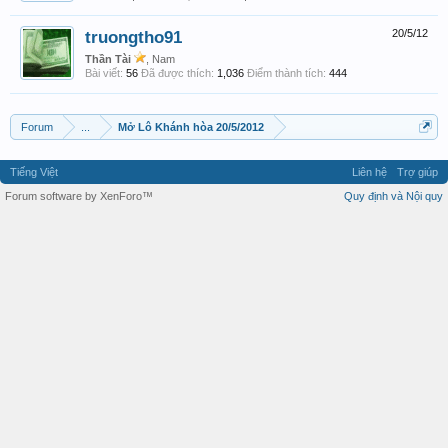
truongtho91
20/5/12
Thần Tài
, Nam
Bài viết:
56
Đã được thích:
1,036
Điểm thành tích:
444
Forum
...
Mở Lô Khánh hòa 20/5/2012
Tiếng Việt
Liên hệ
Trợ giúp
Forum software by XenForo™
Quy định và Nội quy