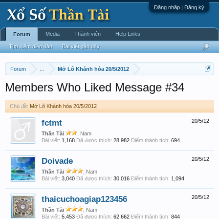
Đăng nhập | Đăng ký
Media
Thành viên
Help Links
Forum
Tìm kiếm diễn đàn
Bài viết gần đây
Forum
...
Mở Lô Khánh hòa 20/5/2012
Members Who Liked Message #34
Chủ đề:
Mở Lô Khánh hòa 20/5/2012
fctmt
20/5/12
Thần Tài
, Nam
Bài viết:
1,168
Đã được thích:
28,982
Điểm thành tích:
694
Doivade
20/5/12
Thần Tài
, Nam
Bài viết:
3,040
Đã được thích:
30,016
Điểm thành tích:
1,094
thaicuchoagiap123456
20/5/12
Thần Tài
, Nam
Bài viết:
5,453
Đã được thích:
62,662
Điểm thành tích:
844