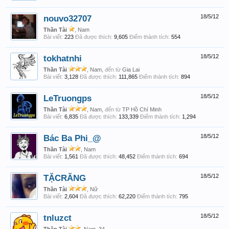
nouvo32707
18/5/12
Thần Tài
, Nam
Bài viết:
223
Đã được thích:
9,605
Điểm thành tích:
554
tokhatnhi
18/5/12
Thần Tài
, Nam,
đến từ
Gia Lai
Bài viết:
3,128
Đã được thích:
111,865
Điểm thành tích:
894
LeTruongps
18/5/12
Thần Tài
, Nam,
đến từ
TP Hồ Chí Minh
Bài viết:
6,835
Đã được thích:
133,339
Điểm thành tích:
1,294
Bác Ba Phi_@
18/5/12
Thần Tài
, Nam
Bài viết:
1,561
Đã được thích:
48,452
Điểm thành tích:
694
TẶCRĂNG
18/5/12
Thần Tài
, Nữ
Bài viết:
2,604
Đã được thích:
62,220
Điểm thành tích:
795
tnluzct
18/5/12