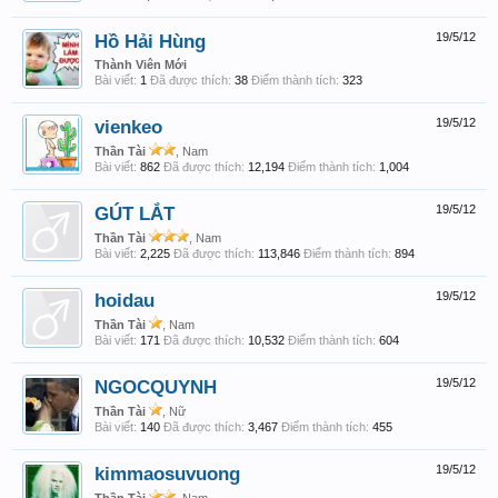
Hồ Hải Hùng
19/5/12
Thành Viên Mới
Bài viết:
1
Đã được thích:
38
Điểm thành tích:
323
vienkeo
19/5/12
Thần Tài
, Nam
Bài viết:
862
Đã được thích:
12,194
Điểm thành tích:
1,004
GÚT LẮT
19/5/12
Thần Tài
, Nam
Bài viết:
2,225
Đã được thích:
113,846
Điểm thành tích:
894
hoidau
19/5/12
Thần Tài
, Nam
Bài viết:
171
Đã được thích:
10,532
Điểm thành tích:
604
NGOCQUYNH
19/5/12
Thần Tài
, Nữ
Bài viết:
140
Đã được thích:
3,467
Điểm thành tích:
455
kimmaosuvuong
19/5/12