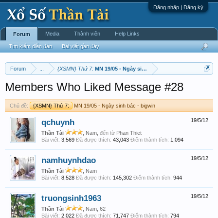
Đăng nhập | Đăng ký
Media
Thành viên
Help Links
Forum
Tìm kiếm diễn đàn
Bài viết gần đây
Forum
...
{XSMN} Thứ 7:
MN 19/05 - Ngày sinh bác - bigwin
Members Who Liked Message #28
Chủ đề:
{XSMN} Thứ 7:
MN 19/05 - Ngày sinh bác - bigwin
qchuynh
19/5/12
Thần Tài
, Nam,
đến từ
Phan Thiet
Bài viết:
3,569
Đã được thích:
43,043
Điểm thành tích:
1,094
namhuynhdao
19/5/12
Thần Tài
, Nam
Bài viết:
8,528
Đã được thích:
145,302
Điểm thành tích:
944
truongsinh1963
19/5/12
Thần Tài
, Nam, 62
Bài viết:
2,022
Đã được thích:
71,747
Điểm thành tích:
794