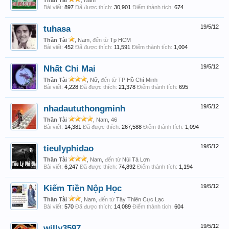
Thần Tài
, Nam
Bài viết:
897
Đã được thích:
30,901
Điểm thành tích:
674
tuhasa
19/5/12
Thần Tài
, Nam,
đến từ
Tp HCM
Bài viết:
452
Đã được thích:
11,591
Điểm thành tích:
1,004
Nhất Chi Mai
19/5/12
Thần Tài
, Nữ,
đến từ
TP Hồ Chí Minh
Bài viết:
4,228
Đã được thích:
21,378
Điểm thành tích:
695
nhadaututhongminh
19/5/12
Thần Tài
, Nam, 46
Bài viết:
14,381
Đã được thích:
267,588
Điểm thành tích:
1,094
tieulyphidao
19/5/12
Thần Tài
, Nam,
đến từ
Núi Tà Lơn
Bài viết:
6,247
Đã được thích:
74,892
Điểm thành tích:
1,194
Kiếm Tiền Nộp Học
19/5/12
Thần Tài
, Nam,
đến từ
Tây Thiên Cực Lạc
Bài viết:
570
Đã được thích:
14,089
Điểm thành tích:
604
willy3597
19/5/12