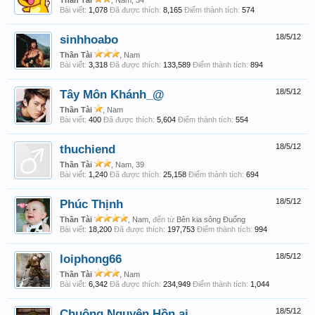
Thần Tài
, Nam, 34
Bài viết:
1,078
Đã được thích:
8,165
Điểm thành tích:
574
sinhhoabo
18/5/12
Thần Tài
, Nam
Bài viết:
3,318
Đã được thích:
133,589
Điểm thành tích:
894
Tây Môn Khánh_@
18/5/12
Thần Tài
, Nam
Bài viết:
400
Đã được thích:
5,604
Điểm thành tích:
554
thuchiend
18/5/12
Thần Tài
, Nam, 39
Bài viết:
1,240
Đã được thích:
25,158
Điểm thành tích:
694
Phúc Thịnh
18/5/12
Thần Tài
, Nam,
đến từ
Bên kia sông Đuống
Bài viết:
18,200
Đã được thích:
197,753
Điểm thành tích:
994
loiphong66
18/5/12
Thần Tài
, Nam
Bài viết:
6,342
Đã được thích:
234,949
Điểm thành tích:
1,044
Chuông Nguyện Hồn ai
18/5/12