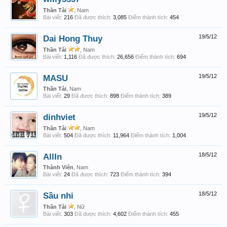
Thần Tài
, Nam
Bài viết:
216
Đã được thích:
3,085
Điểm thành tích:
454
Dai Hong Thuy
19/5/12
Thần Tài
, Nam
Bài viết:
1,116
Đã được thích:
26,656
Điểm thành tích:
694
MASU
19/5/12
Thần Tài
, Nam
Bài viết:
29
Đã được thích:
898
Điểm thành tích:
389
dinhviet
19/5/12
Thần Tài
, Nam
Bài viết:
504
Đã được thích:
11,964
Điểm thành tích:
1,004
AllIn
18/5/12
Thành Viên
, Nam
Bài viết:
24
Đã được thích:
723
Điểm thành tích:
394
Sầu nhi
18/5/12
Thần Tài
, Nữ
Bài viết:
303
Đã được thích:
4,602
Điểm thành tích:
455