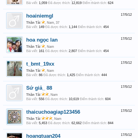
Bài viết:
1,059
Đã được thích:
12,819
Điểm thành tích:
624
hoainiemgl
17/5/12
Thần Tài
, Nam, 37
Bài viết:
149
Đã được thích:
1,144
Điểm thành tích:
454
hoa ngọc lan
17/5/12
Thần Tài
, Nam
Bài viết:
161
Đã được thích:
2,807
Điểm thành tích:
454
t_bmt_19xx
17/5/12
Thần Tài
, Nam
Bài viết:
86
Đã được thích:
1,425
Điểm thành tích:
444
Sứ giả_ 88
17/5/12
Thần Tài
, Nam
Bài viết:
556
Đã được thích:
10,619
Điểm thành tích:
604
thaicuchoagiap123456
17/5/12
Thần Tài
, Nam
Bài viết:
5,453
Đã được thích:
62,662
Điểm thành tích:
844
hoangtuan204
17/5/12