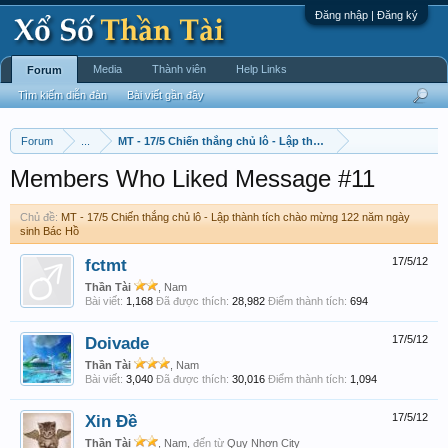
Đăng nhập | Đăng ký
Media
Thành viên
Help Links
Forum
Tìm kiếm diễn đàn
Bài viết gần đây
Forum
...
MT - 17/5 Chiến thắng chủ lô - Lập thành tích chào mừng 122
Members Who Liked Message #11
Chủ đề:
MT - 17/5 Chiến thắng chủ lô - Lập thành tích chào mừng 122 năm ngày
sinh Bác Hồ
fctmt
17/5/12
Thần Tài
, Nam
Bài viết:
1,168
Đã được thích:
28,982
Điểm thành tích:
694
Doivade
17/5/12
Thần Tài
, Nam
Bài viết:
3,040
Đã được thích:
30,016
Điểm thành tích:
1,094
Xin Đề
17/5/12
Thần Tài
, Nam,
đến từ
Quy Nhơn City