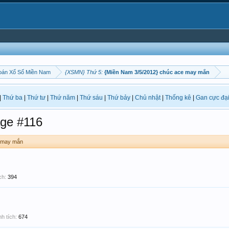
oán Xổ Số Miền Nam
{XSMN} Thứ 5:
{Miền Nam 3/5/2012} chúc ace may mắn
|
Thứ ba
|
Thứ tư
|
Thứ năm
|
Thứ sáu
|
Thứ bảy
|
Chủ nhật
|
Thống kê
|
Gan cực đạ
ge #116
e may mắn
ch:
394
h tích:
674