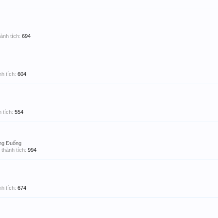
ành tích:
694
h tích:
604
 tích:
554
ông Đuống
thành tích:
994
h tích:
674