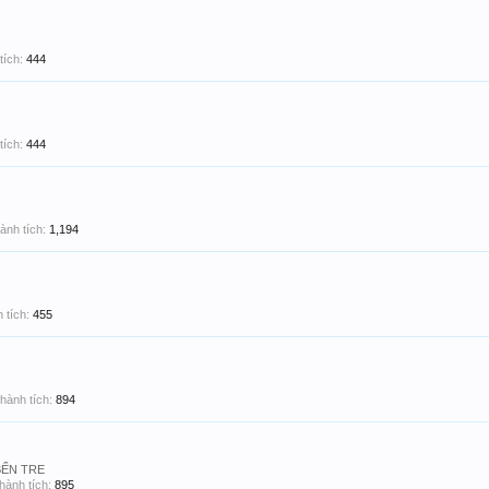
tích:
444
tích:
444
ành tích:
1,194
 tích:
455
hành tích:
894
BẾN TRE
hành tích:
895