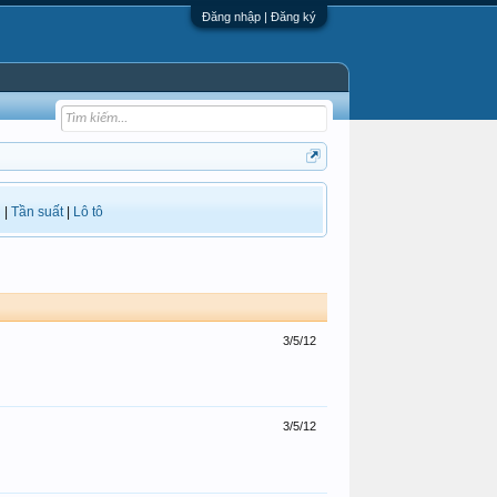
Đăng nhập | Đăng ký
i
|
Tần suất
|
Lô tô
3/5/12
3/5/12