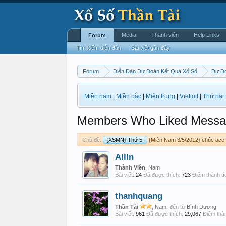
Media
Thành viên
Help Links
Forum
Tìm kiếm diễn đàn
Bài viết gần đây
Forum
Diễn Đàn Dự Đoán Kết Quả Xổ Số
Dự Đ
Miền nam
|
Miền bắc
|
Miền trung
|
Vietlott
|
Thứ hai
Members Who Liked Messa
Chủ đề:
{XSMN} Thứ 5:
{Miền Nam 3/5/2012} chúc ac
AllIn
Thành Viên
, Nam
Bài viết:
24
Đã được thích:
723
Điểm thành tí
thanhquang
Thần Tài
, Nam,
đến từ
Bình Dương
Bài viết:
961
Đã được thích:
29,067
Điểm thàn