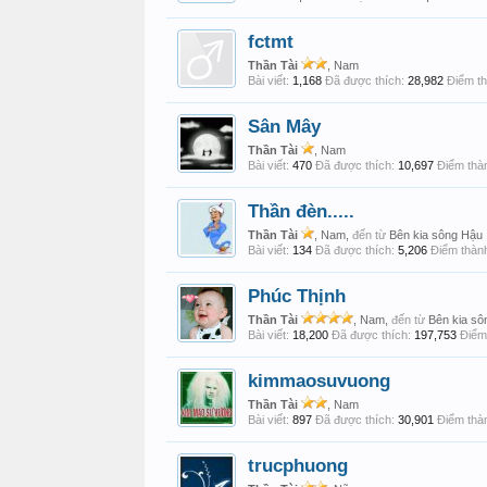
fctmt
Thần Tài
, Nam
Bài viết:
1,168
Đã được thích:
28,982
Điểm th
Sân Mây
Thần Tài
, Nam
Bài viết:
470
Đã được thích:
10,697
Điểm thàn
Thần đèn.....
Thần Tài
, Nam,
đến từ
Bên kia sông Hậu
Bài viết:
134
Đã được thích:
5,206
Điểm thành
Phúc Thịnh
Thần Tài
, Nam,
đến từ
Bên kia s
Bài viết:
18,200
Đã được thích:
197,753
Điểm 
kimmaosuvuong
Thần Tài
, Nam
Bài viết:
897
Đã được thích:
30,901
Điểm thàn
trucphuong