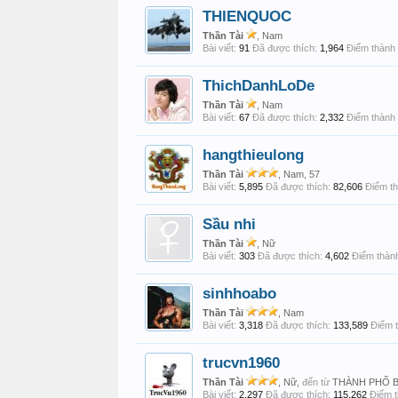
THIENQUOC
Thần Tài
, Nam
Bài viết:
91
Đã được thích:
1,964
Điểm thành 
ThichDanhLoDe
Thần Tài
, Nam
Bài viết:
67
Đã được thích:
2,332
Điểm thành 
hangthieulong
Thần Tài
, Nam, 57
Bài viết:
5,895
Đã được thích:
82,606
Điểm th
Sầu nhi
Thần Tài
, Nữ
Bài viết:
303
Đã được thích:
4,602
Điểm thành
sinhhoabo
Thần Tài
, Nam
Bài viết:
3,318
Đã được thích:
133,589
Điểm t
trucvn1960
Thần Tài
, Nữ,
đến từ
THÀNH PHỐ 
Bài viết:
2,297
Đã được thích:
115,262
Điểm t