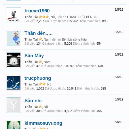
trucvn1960
3/5/12
Thần Tài
, Nữ,
đến từ
THÀNH PHỐ BẾN TRE
Bài viết:
2,297
Đã được thích:
115,262
Điểm thành tích:
895
Thần đèn.....
3/5/12
Thần Tài
, Nam,
đến từ
Bên kia sông Hậu
Bài viết:
134
Đã được thích:
5,206
Điểm thành tích:
554
Sân Mây
3/5/12
Thần Tài
, Nam
Bài viết:
470
Đã được thích:
10,697
Điểm thành tích:
604
trucphuong
3/5/12
Thần Tài
, Nữ
Bài viết:
1,052
Đã được thích:
18,941
Điểm thành tích:
625
Sầu nhi
3/5/12
Thần Tài
, Nữ
Bài viết:
303
Đã được thích:
4,602
Điểm thành tích:
455
kimmaosuvuong
3/5/12