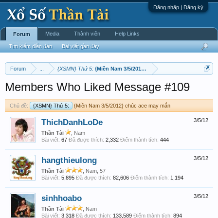
Đăng nhập | Đăng ký
Media
Thành viên
Help Links
Forum
Tìm kiếm diễn đàn
Bài viết gần đây
Forum
...
{XSMN} Thứ 5:
{Miền Nam 3/5/2012} chúc ace may mắn
Members Who Liked Message #109
Chủ đề:
{XSMN} Thứ 5:
{Miền Nam 3/5/2012} chúc ace may mắn
ThichDanhLoDe
3/5/12
Thần Tài
, Nam
Bài viết:
67
Đã được thích:
2,332
Điểm thành tích:
444
hangthieulong
3/5/12
Thần Tài
, Nam, 57
Bài viết:
5,895
Đã được thích:
82,606
Điểm thành tích:
1,194
sinhhoabo
3/5/12
Thần Tài
, Nam
Bài viết:
3,318
Đã được thích:
133,589
Điểm thành tích:
894