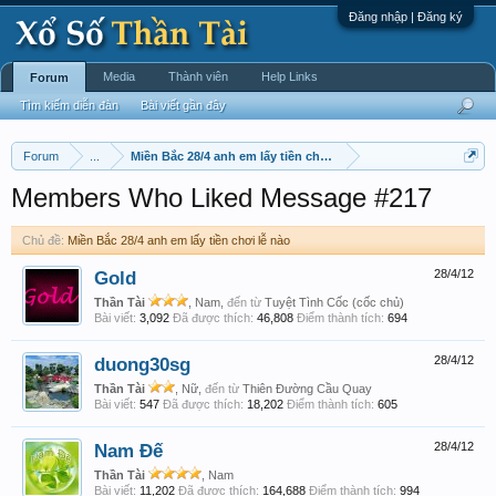
Đăng nhập | Đăng ký
Media
Thành viên
Help Links
Forum
Tìm kiếm diễn đàn
Bài viết gần đây
Forum
...
Miền Bắc 28/4 anh em lấy tiền chơi lễ nào
Members Who Liked Message #217
Chủ đề:
Miền Bắc 28/4 anh em lấy tiền chơi lễ nào
Gold
28/4/12
Thần Tài
, Nam,
đến từ
Tuyệt Tình Cốc (cốc chủ)
Bài viết:
3,092
Đã được thích:
46,808
Điểm thành tích:
694
duong30sg
28/4/12
Thần Tài
, Nữ,
đến từ
Thiên Đường Cầu Quay
Bài viết:
547
Đã được thích:
18,202
Điểm thành tích:
605
Nam Đế
28/4/12
Thần Tài
, Nam
Bài viết:
11,202
Đã được thích:
164,688
Điểm thành tích:
994