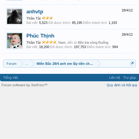
anhvtp
28/4/12
Thần Tài
Bài viết:
5,523
Đã được thích:
85,195
Điểm thành tích:
1,193
Phúc Thịnh
28/4/12
Thần Tài
, Nam,
đến từ
Bên kia sông Đuống
Bài viết:
18,200
Đã được thích:
197,753
Điểm thành tích:
994
Forum
...
Miền Bắc 28/4 anh em lấy tiền chơi lễ nào
Tiếng Việt
Liên hệ
Trợ giúp
Forum software by XenForo™
Quy định và Nội quy