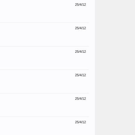
25/4/12
25/4/12
25/4/12
25/4/12
25/4/12
25/4/12