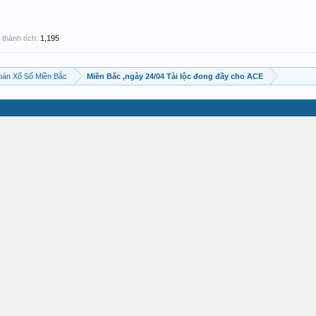
thành tích:
1,195
án Xổ Số Miền Bắc
Miền Bắc ,ngày 24/04 Tài lộc đong đầy cho ACE