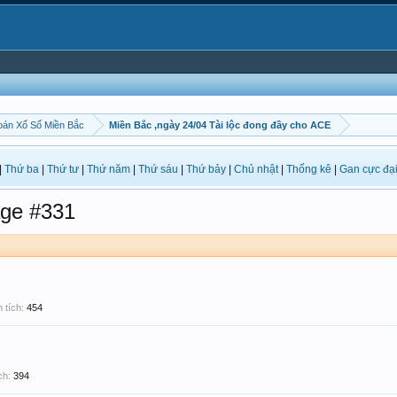
án Xổ Số Miền Bắc
Miền Bắc ,ngày 24/04 Tài lộc đong đầy cho ACE
|
Thứ ba
|
Thứ tư
|
Thứ năm
|
Thứ sáu
|
Thứ bảy
|
Chủ nhật
|
Thống kê
|
Gan cực đạ
ge #331
 tích:
454
ch:
394