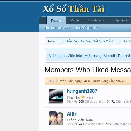
Media
Thành viên
Help Links
Forum
Tìm kiếm diễn đàn
Bài viết gần đây
Forum
Diễn Đàn Dự Đoán Kết Quả Xổ Số
Dự Đo
Miền nam
|
Miền bắc
|
Miền trung
|
Vietlott
|
Thứ hai
Members Who Liked Messa
Chủ đề:
Miền Bắc ,ngày 24/04 Tài lộc đong đầy cho ACE
hunganh1987
Thần Tài
, Nam
Bài viết:
169
Đã được thích:
3,471
Điểm thành
AllIn
Thành Viên
, Nam
Bài viết:
24
Đã được thích:
723
Điểm thành tí