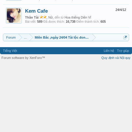
Kem Cafe
24/4/12
Thần Tài
, Nữ,
đến từ
Hoa thiêng Diên Vĩ
Bài viết:
589
Đã được thích:
16,738
Điểm thành tích:
605
Forum
...
Miền Bắc ,ngày 24/04 Tài lộc đong đầy cho ACE
Tiếng Việt
Liên hệ
Trợ giúp
Forum software by XenForo™
Quy định và Nội quy