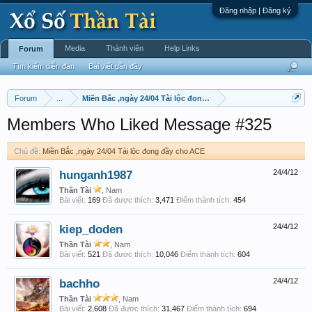
Đăng nhập | Đăng ký
Media
Thành viên
Help Links
Forum
Tìm kiếm diễn đàn
Bài viết gần đây
Forum
...
Miền Bắc ,ngày 24/04 Tài lộc đong đầy cho ACE
Members Who Liked Message #325
Chủ đề:
Miền Bắc ,ngày 24/04 Tài lộc đong đầy cho ACE
hunganh1987
24/4/12
Thần Tài
, Nam
Bài viết:
169
Đã được thích:
3,471
Điểm thành tích:
454
kiep_doden
24/4/12
Thần Tài
, Nam
Bài viết:
521
Đã được thích:
10,046
Điểm thành tích:
604
bachho
24/4/12
Thần Tài
, Nam
Bài viết:
2,608
Đã được thích:
31,467
Điểm thành tích:
694