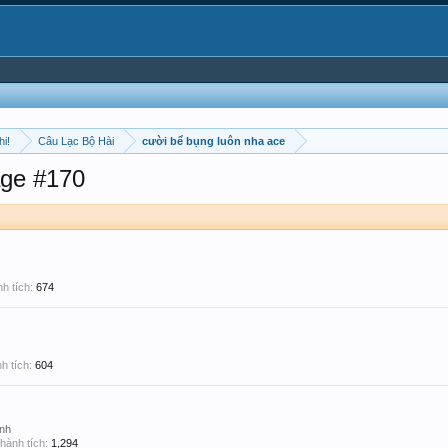
hi!
Câu Lạc Bộ Hài
cười bể bụng luôn nha ace
ge #170
h tích:
674
h tích:
604
nh
hành tích:
1,294