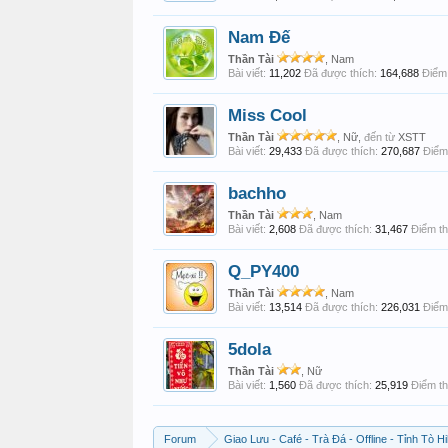
Nam Đế
Thần Tài
, Nam
Bài viết:
11,202
Đã được thích:
164,688
Điểm 
Miss Cool
Thần Tài
, Nữ,
đến từ
XSTT
Bài viết:
29,433
Đã được thích:
270,687
Điểm 
bachho
Thần Tài
, Nam
Bài viết:
2,608
Đã được thích:
31,467
Điểm th
Q_PY400
Thần Tài
, Nam
Bài viết:
13,514
Đã được thích:
226,031
Điểm 
5dola
Thần Tài
, Nữ
Bài viết:
1,560
Đã được thích:
25,919
Điểm th
Forum
Giao Lưu - Café - Trà Đá - Offline - Tỉnh Tò Hi