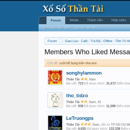
Media
Thành viên
Help Links
Forum
Tìm kiếm diễn đàn
Bài viết gần đây
Forum
Giao Lưu - Café - Trà Đá - Offline - Tỉnh Tò Hi
Members Who Liked Messa
Chủ đề:
cười bể bụng luôn nha ace
songhylammon
Thần Tài
, Nam
Bài viết:
723
Đã được thích:
31,672
Điểm thàn
tho_tidzo
Thần Tài
, Nam, 42
Bài viết:
939
Đã được thích:
11,598
Điểm thàn
LeTruongps
Thần Tài
, Nam,
đến từ
TP Hồ Chí Mi
Bài viết:
6,835
Đã được thích:
133,339
Điểm t