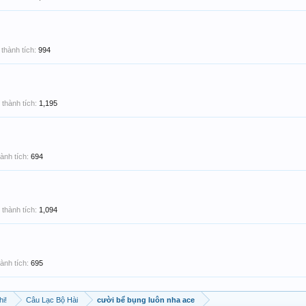
thành tích:
994
thành tích:
1,195
ành tích:
694
thành tích:
1,094
ành tích:
695
hi!
Câu Lạc Bộ Hài
cười bể bụng luôn nha ace