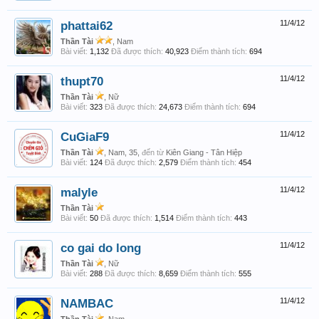
phattai62
11/4/12
Thần Tài
, Nam
Bài viết:
1,132
Đã được thích:
40,923
Điểm thành tích:
694
thupt70
11/4/12
Thần Tài
, Nữ
Bài viết:
323
Đã được thích:
24,673
Điểm thành tích:
694
CuGiaF9
11/4/12
Thần Tài
, Nam, 35,
đến từ
Kiên Giang - Tân Hiệp
Bài viết:
124
Đã được thích:
2,579
Điểm thành tích:
454
malyle
11/4/12
Thần Tài
Bài viết:
50
Đã được thích:
1,514
Điểm thành tích:
443
co gai do long
11/4/12
Thần Tài
, Nữ
Bài viết:
288
Đã được thích:
8,659
Điểm thành tích:
555
NAMBAC
11/4/12