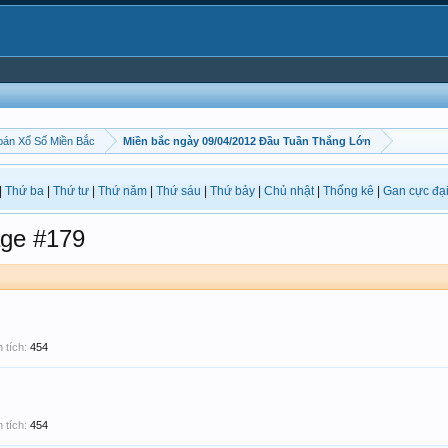
án Xổ Số Miền Bắc
Miền bắc ngày 09/04/2012 Đầu Tuần Thắng Lớn
|
Thứ ba
|
Thứ tư
|
Thứ năm
|
Thứ sáu
|
Thứ bảy
|
Chủ nhật
|
Thống kê
|
Gan cực đạ
ge #179
 tích:
454
 tích:
454