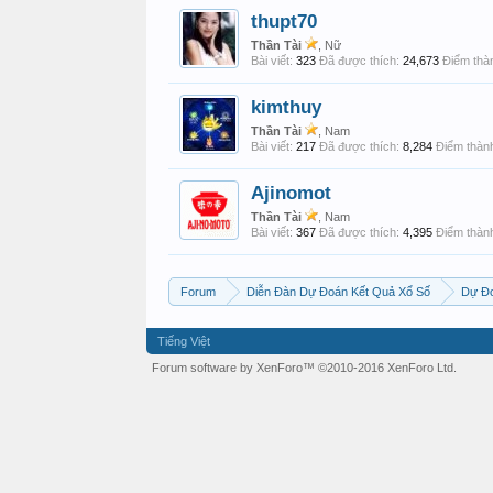
thupt70
Thần Tài
, Nữ
Bài viết:
323
Đã được thích:
24,673
Điểm thàn
kimthuy
Thần Tài
, Nam
Bài viết:
217
Đã được thích:
8,284
Điểm thành
Ajinomot
Thần Tài
, Nam
Bài viết:
367
Đã được thích:
4,395
Điểm thành
Forum
Diễn Đàn Dự Đoán Kết Quả Xổ Số
Dự Đo
Tiếng Việt
Forum software by XenForo™
©2010-2016 XenForo Ltd.