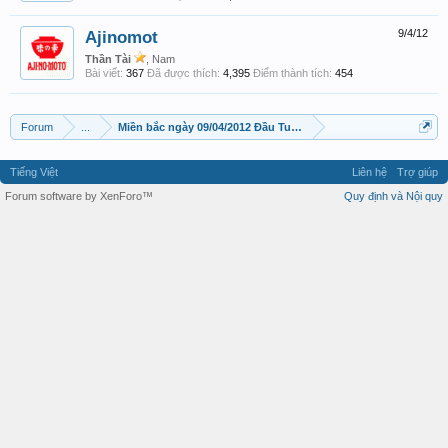
Ajinomot
9/4/12
Thần Tài
, Nam
Bài viết:
367
Đã được thích:
4,395
Điểm thành tích:
454
Forum
...
Miền bắc ngày 09/04/2012 Đầu Tuần Thắng Lớn
Tiếng Việt
Liên hệ
Trợ giúp
Forum software by XenForo™
Quy định và Nội quy