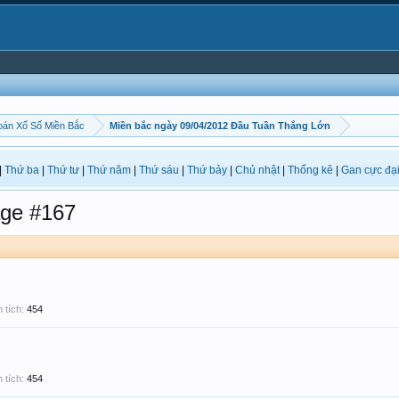
án Xổ Số Miền Bắc
Miền bắc ngày 09/04/2012 Đầu Tuần Thắng Lớn
|
Thứ ba
|
Thứ tư
|
Thứ năm
|
Thứ sáu
|
Thứ bảy
|
Chủ nhật
|
Thống kê
|
Gan cực đạ
ge #167
 tích:
454
 tích:
454