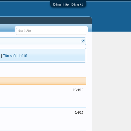
Đăng nhập | Đăng ký
i
|
Tần suất
|
Lô tô
10/4/12
9/4/12