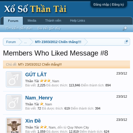
Đăng nhập | Đăng ký
Media
Thành viên
Help Links
Forum
Tìm kiếm diễn đàn
Bài viết gần đây
Forum
...
MTr 23/03/2012 Chiến thắng!!!
Members Who Liked Message #8
Chủ đề:
MTr 23/03/2012 Chiến thắng!!!
GÚT LẮT
23/3/12
Thần Tài
, Nam
Bài viết:
2,225
Đã được thích:
113,846
Điểm thành tích:
894
Nam_Henry
23/3/12
Thần Tài
, Nam
Bài viết:
72
Đã được thích:
619
Điểm thành tích:
394
Xin Đề
23/3/12
Thần Tài
, Nam,
đến từ
Quy Nhơn City
Bài viết:
1,059
Đã được thích:
12,819
Điểm thành tích:
624