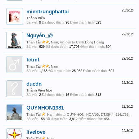
mientrungphattai
23/3/12
Thành Viên
Bài viết:
9
Đã được thích:
96
Điểm thành tích:
323
Nguyễn_@
22/3/12
Thần Tài
, Nam, 42,
đến từ
Cánh Đồng Hoang
Bài viết:
629
Đã được thích:
17,705
Điểm thành tích:
604
fctmt
22/3/12
Thần Tài
, Nam
Bài viết:
1,168
Đã được thích:
28,982
Điểm thành tích:
694
ducdn
22/3/12
Thành Viên Mới
Bài viết:
2
Đã được thích:
16
Điểm thành tích:
313
QUYNHON1981
22/3/12
Thần Tài
, Nam,
đến từ
QUYNHON, HOANG, DT:0944..814..768..
Bài viết:
158
Đã được thích:
3,812
Điểm thành tích:
454
livelove
22/3/12
Thần Tài
, Nam