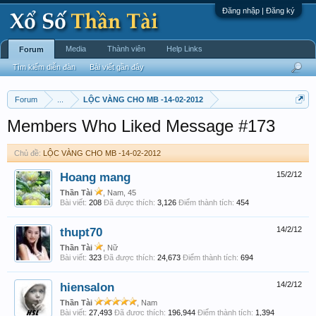
Đăng nhập | Đăng ký
Media
Thành viên
Help Links
Forum
Tìm kiếm diễn đàn
Bài viết gần đây
Forum
...
LỘC VÀNG CHO MB -14-02-2012
Members Who Liked Message #173
Chủ đề:
LỘC VÀNG CHO MB -14-02-2012
Hoang mang
15/2/12
Thần Tài
, Nam, 45
Bài viết:
208
Đã được thích:
3,126
Điểm thành tích:
454
thupt70
14/2/12
Thần Tài
, Nữ
Bài viết:
323
Đã được thích:
24,673
Điểm thành tích:
694
hiensalon
14/2/12
Thần Tài
, Nam
Bài viết:
27,493
Đã được thích:
196,944
Điểm thành tích:
1,394