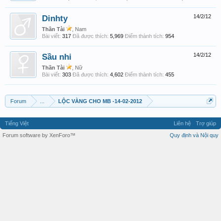
Dinhty
14/2/12
Thần Tài
, Nam
Bài viết:
317
Đã được thích:
5,969
Điểm thành tích:
954
Sầu nhi
14/2/12
Thần Tài
, Nữ
Bài viết:
303
Đã được thích:
4,602
Điểm thành tích:
455
Forum
...
LỘC VÀNG CHO MB -14-02-2012
Tiếng Việt
Liên hệ
Trợ giúp
Forum software by XenForo™
Quy định và Nội quy