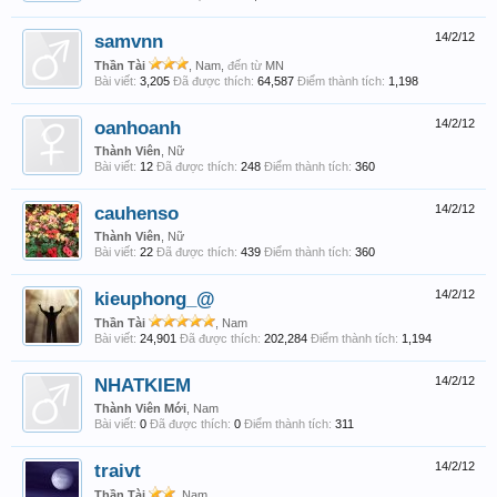
samvnn
14/2/12
Thần Tài
, Nam,
đến từ
MN
Bài viết:
3,205
Đã được thích:
64,587
Điểm thành tích:
1,198
oanhoanh
14/2/12
Thành Viên
, Nữ
Bài viết:
12
Đã được thích:
248
Điểm thành tích:
360
cauhenso
14/2/12
Thành Viên
, Nữ
Bài viết:
22
Đã được thích:
439
Điểm thành tích:
360
kieuphong_@
14/2/12
Thần Tài
, Nam
Bài viết:
24,901
Đã được thích:
202,284
Điểm thành tích:
1,194
NHATKIEM
14/2/12
Thành Viên Mới
, Nam
Bài viết:
0
Đã được thích:
0
Điểm thành tích:
311
traivt
14/2/12
Thần Tài
, Nam