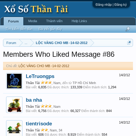
Đăng nhập | Đăng ký
Media
Thành viên
Help Links
Forum
Tìm kiếm diễn đàn
Bài viết gần đây
Forum
...
LỘC VÀNG CHO MB -14-02-2012
Members Who Liked Message #86
Chủ đề:
LỘC VÀNG CHO MB -14-02-2012
LeTruongps
14/2/12
Thần Tài
, Nam,
đến từ
TP Hồ Chí Minh
Bài viết:
6,835
Đã được thích:
133,339
Điểm thành tích:
1,294
ba nha
14/2/12
Thần Tài
, Nam
Bài viết:
6,756
Đã được thích:
66,327
Điểm thành tích:
844
tientrisode
14/2/12
Thần Tài
, Nam, 34
Bài viết:
606
Đã được thích:
8,919
Điểm thành tích:
554