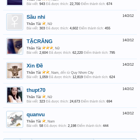
Bài viết:
943
Đã được thích:
22,700
Điểm thành tích:
674
Sầu nhi
14/2/12
Thần Tài
, Nữ
Bài viết:
303
Đã được thích:
4,602
Điểm thành tích:
455
TẶCRĂNG
14/2/12
Thần Tài
, Nữ
Bài viết:
2,604
Đã được thích:
62,220
Điểm thành tích:
795
Xin Đề
14/2/12
Thần Tài
, Nam,
đến từ
Quy Nhơn City
Bài viết:
1,059
Đã được thích:
12,819
Điểm thành tích:
624
thupt70
14/2/12
Thần Tài
, Nữ
Bài viết:
323
Đã được thích:
24,673
Điểm thành tích:
694
quanvu
14/2/12
Thần Tài
, Nam
Bài viết:
58
Đã được thích:
2,198
Điểm thành tích:
444