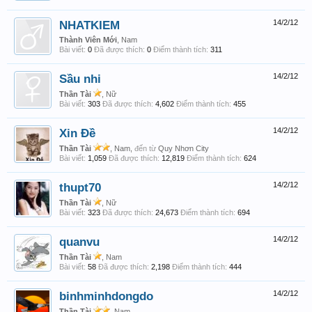
NHATKIEM
14/2/12
Thành Viên Mới
, Nam
Bài viết:
0
Đã được thích:
0
Điểm thành tích:
311
Sầu nhi
14/2/12
Thần Tài
, Nữ
Bài viết:
303
Đã được thích:
4,602
Điểm thành tích:
455
Xin Đề
14/2/12
Thần Tài
, Nam,
đến từ
Quy Nhơn City
Bài viết:
1,059
Đã được thích:
12,819
Điểm thành tích:
624
thupt70
14/2/12
Thần Tài
, Nữ
Bài viết:
323
Đã được thích:
24,673
Điểm thành tích:
694
quanvu
14/2/12
Thần Tài
, Nam
Bài viết:
58
Đã được thích:
2,198
Điểm thành tích:
444
binhminhdongdo
14/2/12
Thần Tài
, Nam