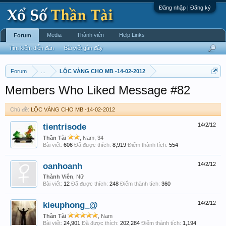
Đăng nhập | Đăng ký
Media
Thành viên
Help Links
Forum
Tìm kiếm diễn đàn
Bài viết gần đây
Forum
...
LỘC VÀNG CHO MB -14-02-2012
Members Who Liked Message #82
Chủ đề:
LỘC VÀNG CHO MB -14-02-2012
tientrisode
14/2/12
Thần Tài
, Nam, 34
Bài viết:
606
Đã được thích:
8,919
Điểm thành tích:
554
oanhoanh
14/2/12
Thành Viên
, Nữ
Bài viết:
12
Đã được thích:
248
Điểm thành tích:
360
kieuphong_@
14/2/12
Thần Tài
, Nam
Bài viết:
24,901
Đã được thích:
202,284
Điểm thành tích:
1,194