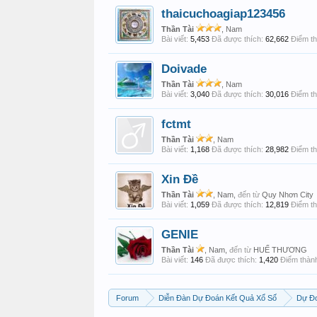
thaicuchoagiap123456
Thần Tài
, Nam
Bài viết:
5,453
Đã được thích:
62,662
Điểm th
Doivade
Thần Tài
, Nam
Bài viết:
3,040
Đã được thích:
30,016
Điểm th
fctmt
Thần Tài
, Nam
Bài viết:
1,168
Đã được thích:
28,982
Điểm th
Xin Đề
Thần Tài
, Nam,
đến từ
Quy Nhơn City
Bài viết:
1,059
Đã được thích:
12,819
Điểm th
GENIE
Thần Tài
, Nam,
đến từ
HUẾ THƯƠNG
Bài viết:
146
Đã được thích:
1,420
Điểm thành
Forum
Diễn Đàn Dự Đoán Kết Quả Xổ Số
Dự Đo