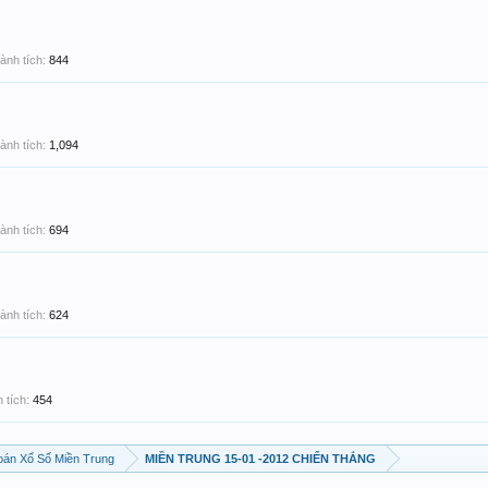
ành tích:
844
ành tích:
1,094
ành tích:
694
ành tích:
624
 tích:
454
án Xổ Số Miền Trung
MIỀN TRUNG 15-01 -2012 CHIẾN THẮNG