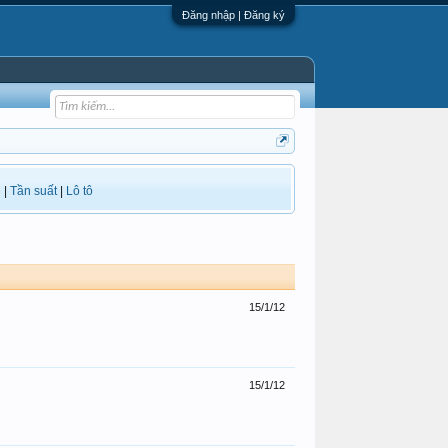
Đăng nhập | Đăng ký
i
|
Tần suất
|
Lô tô
15/1/12
15/1/12