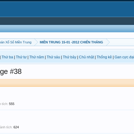
án Xổ Số Miền Trung
MIỀN TRUNG 15-01 -2012 CHIẾN THẮNG
|
Thứ ba
|
Thứ tư
|
Thứ năm
|
Thứ sáu
|
Thứ bảy
|
Chủ nhật
|
Thống kê
|
Gan cực đạ
ge #38
 tích:
555
ành tích:
624