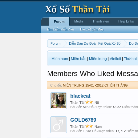
Media
Thành viên
Help Links
Forum
Tìm kiếm diễn đàn
Bài viết gần đây
Forum
Diễn Đàn Dự Đoán Kết Quả Xổ Số
Dự Đo
Miền nam
|
Miền bắc
|
Miền trung
|
Vietlott
|
Thứ hai
Members Who Liked Messa
Chủ đề:
MIỀN TRUNG 15-01 -2012 CHIẾN THẮNG
blackcat
Thần Tài
, Nữ
Bài viết:
515
Đã được thích:
4,932
Điểm thành
GOLD6789
Thần Tài
, Nam
Bài viết:
1,378
Đã được thích:
17,712
Điểm th